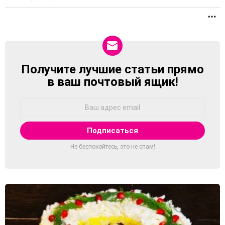
П
Получите лучшие статьи прямо
NEWSLETTER
в ваш почтовый ящик!
Адрес
Email:
Не беспокойтесь, это не спам!