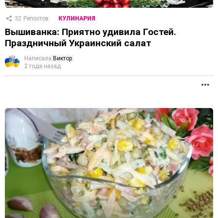
32
Репостов
КУЛИНАРИЯ
Вышиванка: Приятно удивила Гостей.
Праздничный Украинский салат
Написала
Виктор
2 года назад
П