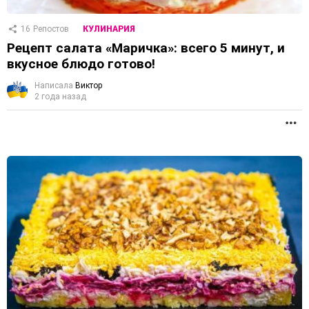
16
Репостов
КУЛИНАРИЯ
Рецепт салата «Маричка»: всего 5 минут, и
вкусное блюдо готово!
Написала
Виктор
2 года назад
П