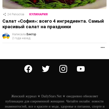
24
Репостов
КУЛИНАРИЯ
Салат «София»: всего 4 ингредиента. Самый
красивый салат на праздники
Написала
Виктор
2 года назад
П
facebook
twitter
instagram
youtube
Женский журнал ✭ DailyStars.Net ✭ ежедневно обновляет
публикации для современной женщине. Читайте онлайн: новости
знаменитостей, все о красоте и моде, здоровье и питании, спорте и