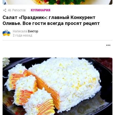
46
Репостов
КУЛИНАРИЯ
Салат «Праздник»: главный Конкурент
Оливье. Все гости всегда просят рецепт
Написала
Виктор
2 года назад
П