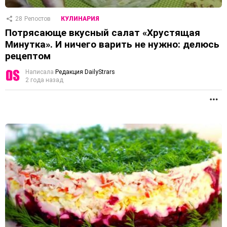
28
Репостов
КУЛИНАРИЯ
Потрясающе вкусный салат «Хрустящая
Минутка». И ничего варить не нужно: делюсь
рецептом
Написала
Редакция DailyStrars
2 года назад
П