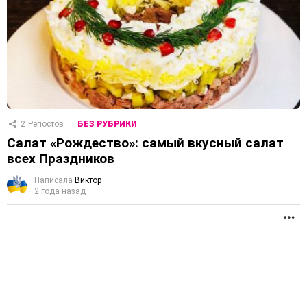
2
Репостов
БЕЗ РУБРИКИ
Салат «Рождество»: самый вкусный салат
всех Праздников
Написала
Виктор
2 года назад
П