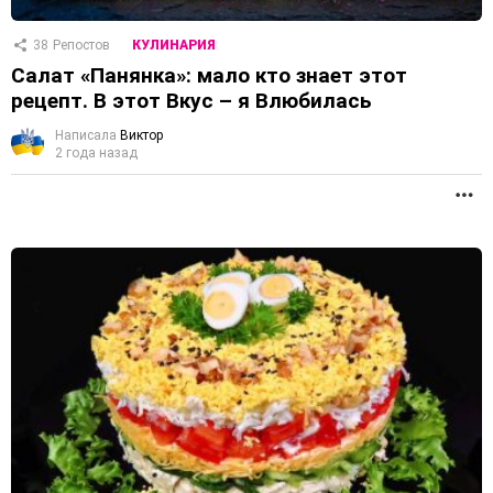
38
Репостов
КУЛИНАРИЯ
Салат «Панянка»: мало кто знает этот
рецепт. В этот Вкус – я Влюбилась
Написала
Виктор
2 года назад
П