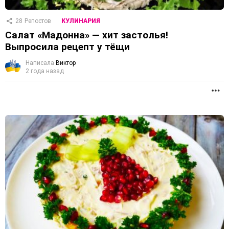
28
Репостов
КУЛИНАРИЯ
Салат «Мадонна» — хит застолья!
Выпросила рецепт у тёщи
Написала
Виктор
2 года назад
П