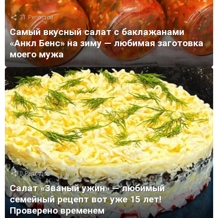
31
Репостов
Самый вкусный салат с баклажанами
«Анкл Бенс» на зиму — любимая заготовка
моего мужа
0
Репостов
Салат «Званый ужин» — любимый
семейный рецепт вот уже 15 лет!
Проверено временем