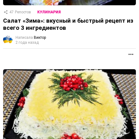
47
Репостов
КУЛИНАРИЯ
Салат «Зима»: вкусный и быстрый рецепт из
всего 3 ингредиентов
Написала
Виктор
2 года назад
П