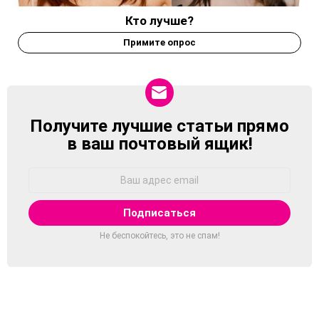
Кто лучше?
Примите опрос
Получите лучшие статьи прямо
NEWSLETTER
в ваш почтовый ящик!
Адрес
Email:
Не беспокойтесь, это не спам!