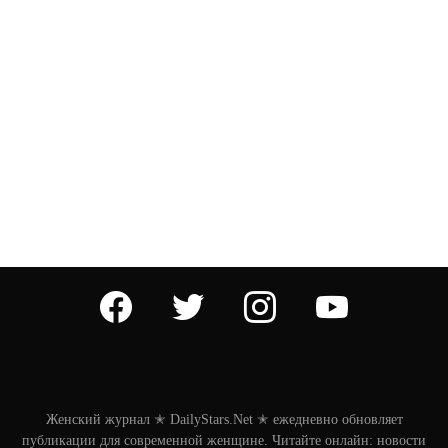
facebook
twitter
instagram
youtube
Женский журнал ✭ DailyStars.Net ✭ ежедневно обновляет
публикации для современной женщине. Читайте онлайн: новости