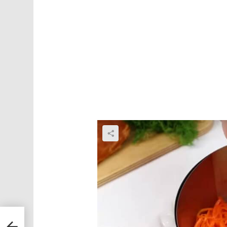
 —
а 15