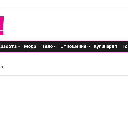
Красота
Мода
Тело
Отношения
Кулинария
Го
n.