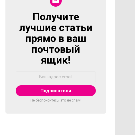
Получите
NEWSLETTER
лучшие статьи
прямо в ваш
почтовый
ящик!
Адрес
Email:
Не беспокойтесь, это не спам!