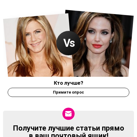
Кто лучше?
Примите опрос
Получите лучшие статьи прямо
NEWSLETTER
в ваш почтовый ящик!