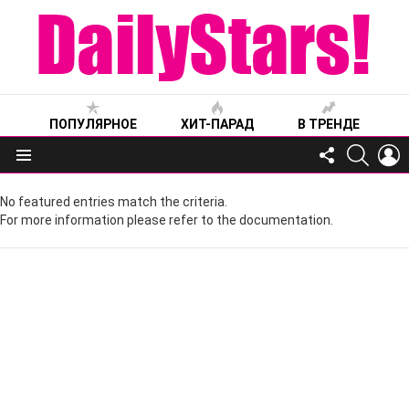
ПОПУЛЯРНОЕ
ХИТ-ПАРАД
В ТРЕНДЕ
FOLLOW
SEARC
L
US
Меню
No featured entries match the criteria.
For more information please refer to the documentation.