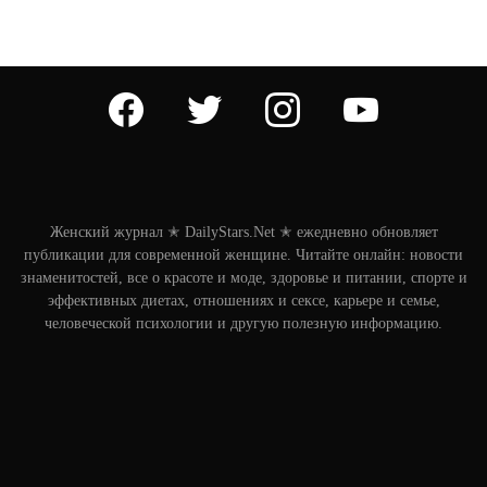
facebook
twitter
instagram
youtube
Женский журнал ✭ DailyStars.Net ✭ ежедневно обновляет
публикации для современной женщине. Читайте онлайн: новости
знаменитостей, все о красоте и моде, здоровье и питании, спорте и
эффективных диетах, отношениях и сексе, карьере и семье,
человеческой психологии и другую полезную информацию.