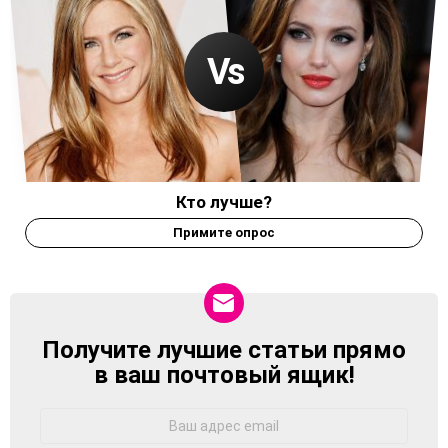
Кто лучше?
Примите опрос
Получите лучшие статьи прямо
NEWSLETTER
в ваш почтовый ящик!
Адрес
Email: