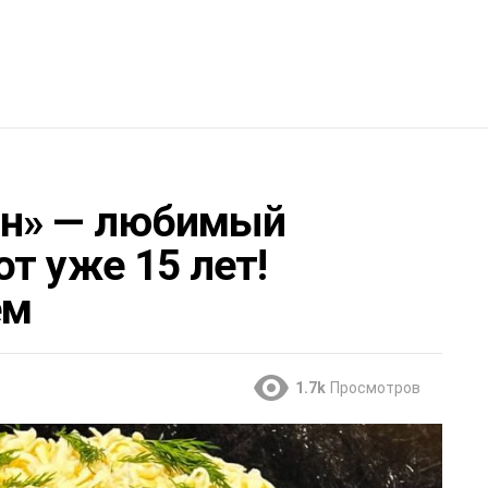
ин» — любимый
т уже 15 лет!
ем
1.7k
Просмотров