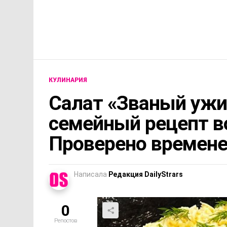
КУЛИНАРИЯ
Салат «Званый уж
семейный рецепт во
Проверено времен
Написала
Редакция DailyStrars
0
Репостов