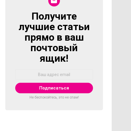
Получите
NEWSLETTER
лучшие статьи
прямо в ваш
почтовый
ящик!
Адрес
Email:
Не беспокойтесь, это не спам!