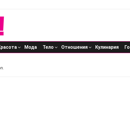
Красота
Мода
Тело
Отношения
Кулинария
Го
n.