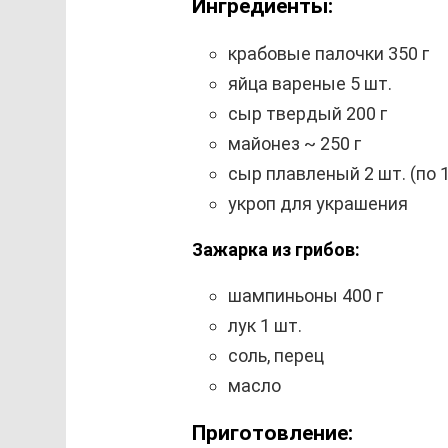
Ингредиенты:
крабовые палочки 350 г
яйца вареные 5 шт.
сыр твердый 200 г
майонез ~ 250 г
сыр плавленый 2 шт. (по 1
укроп для украшения
Зажарка из грибов:
шампиньоны 400 г
лук 1 шт.
соль, перец
масло
Приготовление: