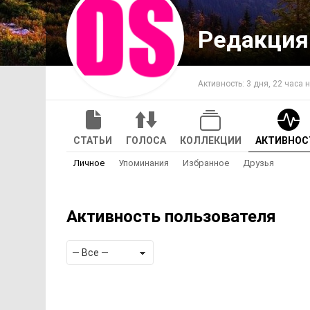
Редакция 
Активность: 3 дня, 22 часа 
СТАТЬИ
ГОЛОСА
КОЛЛЕКЦИИ
АКТИВНОС
Личное
Упоминания
Избранное
Друзья
Активность пользователя
Показать:
RSS