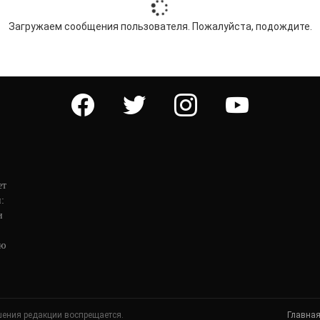
Загружаем сообщения пользователя. Пожалуйста, подождите.
facebook
twitter
instagram
youtube
ет
:
и
ую
шения редакции воспрещается.
Главна