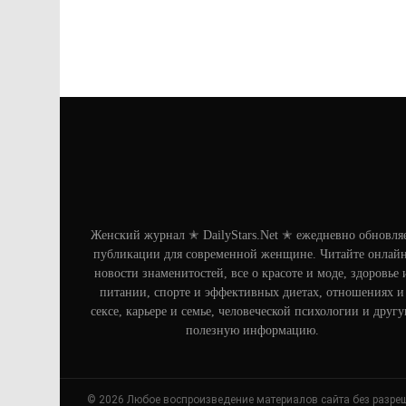
Женский журнал ✭ DailyStars.Net ✭ ежедневно обновля
публикации для современной женщине. Читайте онлайн
новости знаменитостей, все о красоте и моде, здоровье 
питании, спорте и эффективных диетах, отношениях и
сексе, карьере и семье, человеческой психологии и друг
полезную информацию.
© 2026 Любое воспроизведение материалов сайта без разре