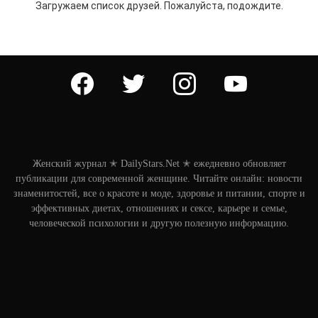
Загружаем список друзей. Пожалуйста, подождите.
facebook
twitter
instagram
youtube
Женский журнал ✭ DailyStars.Net ✭ ежедневно обновляет
публикации для современной женщине. Читайте онлайн: новости
знаменитостей, все о красоте и моде, здоровье и питании, спорте и
эффективных диетах, отношениях и сексе, карьере и семье,
человеческой психологии и другую полезную информацию.