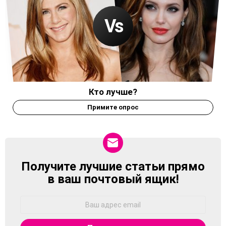
Кто лучше?
Примите опрос
Получите лучшие статьи прямо
NEWSLETTER
в ваш почтовый ящик!
Адрес
Email: