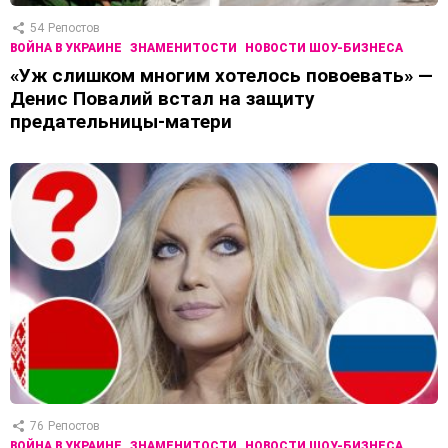
54
Репостов
ВОЙНА В УКРАИНЕ
ЗНАМЕНИТОСТИ
НОВОСТИ ШОУ-БИЗНЕСА
«Уж слишком многим хотелось повоевать» —
Денис Повалий встал на защиту
предательницы-матери
76
Репостов
ВОЙНА В УКРАИНЕ
ЗНАМЕНИТОСТИ
НОВОСТИ ШОУ-БИЗНЕСА