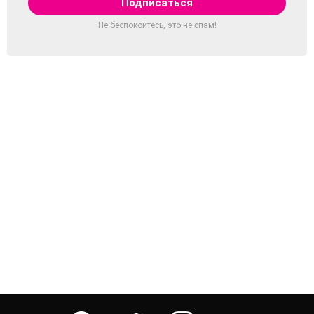
Не беспокойтесь, это не спам!
facebook
twitter
instagram
youtube