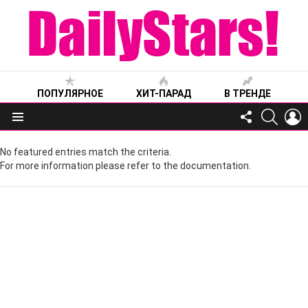
ПОПУЛЯРНОЕ
ХИТ-ПАРАД
В ТРЕНДЕ
FOLLOW
SEARC
L
US
Меню
No featured entries match the criteria.
For more information please refer to the documentation.