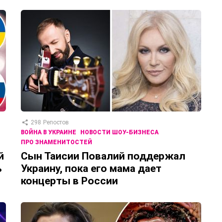
298
Репостов
ВОЙНА В УКРАИНЕ
НОВОСТИ ШОУ-БИЗНЕСА
ПРО ЗНАМЕНИТОСТЕЙ
й
Сын Таисии Повалий поддержал
ь
Украину, пока его мама дает
концерты в России