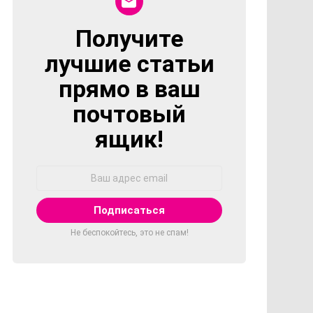
Получите
NEWSLETTER
лучшие статьи
прямо в ваш
почтовый
ящик!
Адрес
Email:
Не беспокойтесь, это не спам!