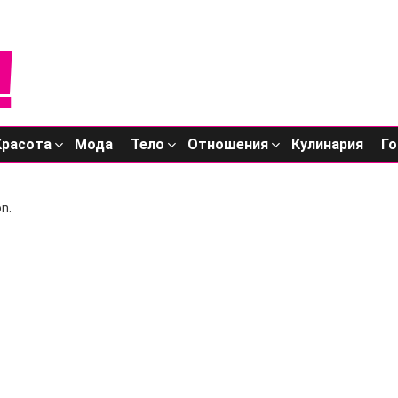
Красота
Мода
Тело
Отношения
Кулинария
Го
n.