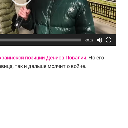
00:52
краинской позиции Дениса
Повалий
. Но его
вица, так и дальше молчит о войне.