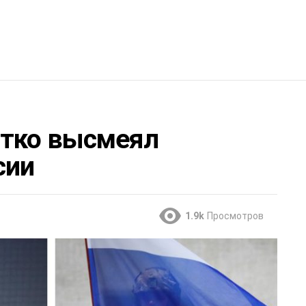
стко высмеял
сии
1.9k
Просмотров