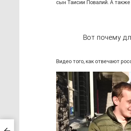
сын Таисии
Повалий
. А также
Вот почему дл
Видео того, как отвечают ро
В
и
д
е
о
п
л
рую