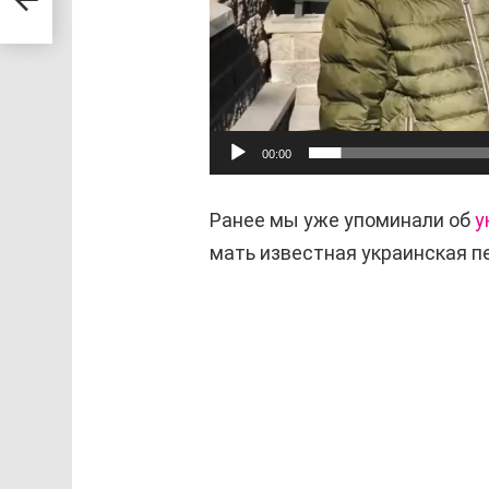
е
е
р
00:00
Ранее мы уже упоминали об
у
мать известная украинская пе