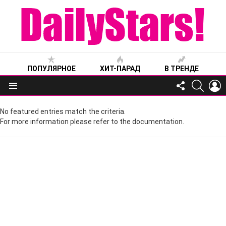
ПОПУЛЯРНОЕ
ХИТ-ПАРАД
В ТРЕНДЕ
FOLLOW
SEARC
L
US
Меню
No featured entries match the criteria.
For more information please refer to the documentation.