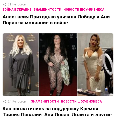
31
Репостов
ВОЙНА В УКРАИНЕ
ЗНАМЕНИТОСТИ
НОВОСТИ ШОУ-БИЗНЕСА
Анастасия Приходько унизила Лободу и Ани
Лорак за молчание о войне
24
Репостов
ЗНАМЕНИТОСТИ
НОВОСТИ ШОУ-БИЗНЕСА
Как поплатились за поддержку Кремля
Таисия Повалий, Ани Лорак, Лолита и другие