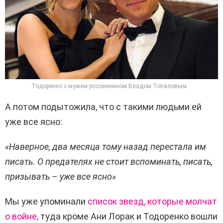
Тодоренко с мужем россиянином Владом Топаловым
А потом
подытожила
, что с такими людьми ей
уже все ясно:
«Наверное, два месяца тому назад перестала им
писать. О предателях не стоит вспоминать, писать,
призывать – уже все ясно»
Мы уже упоминали
список звезд, которые молчат
о войне,
туда кроме Ани
Лорак
и Тодоренко вошли