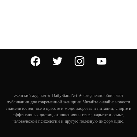
facebook
twitter
instagram
youtube
Женский журнал ✭ DailyStars.Net ✭ ежедневно обновляет
публикации для современной женщине. Читайте онлайн: новости
знаменитостей, все о красоте и моде, здоровье и питании, спорте и
эффективных диетах, отношениях и сексе, карьере и семье,
человеческой психологии и другую полезную информацию.