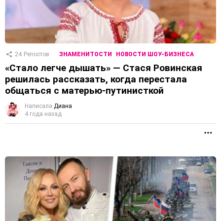
24
Репостов
ЗНАМЕНИТОСТИ
НОВОСТИ ШОУ-БИЗНЕСА
«Стало легче дышать» — Стася Ровинская
решилась рассказать, когда перестала
общаться с матерью-путинисткой
Написала
Диана
4 года назад
П