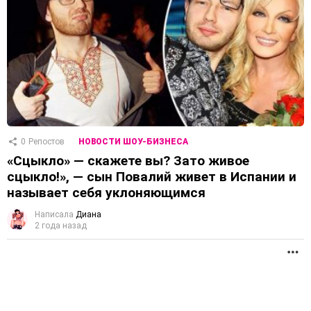
0
Репостов
НОВОСТИ ШОУ-БИЗНЕСА
«Сцыкло» — скажете вы? Зато живое
сцыкло!», — сын Повалий живет в Испании и
называет себя уклоняющимся
Написала
Диана
2 года назад
П