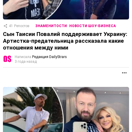
41
Репостов
ЗНАМЕНИТОСТИ
НОВОСТИ ШОУ-БИЗНЕСА
Сын Таисии Повалий поддерживает Украину:
Артистка-предательница рассказала какие
отношения между ними
Написала
Редакция DailyStrars
3 года назад
П