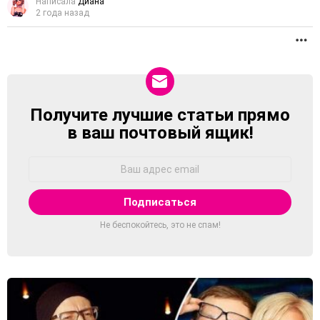
Написала
Диана
2 года назад
П
Получите лучшие статьи прямо
NEWSLETTER
в ваш почтовый ящик!
Адрес
Email:
Не беспокойтесь, это не спам!