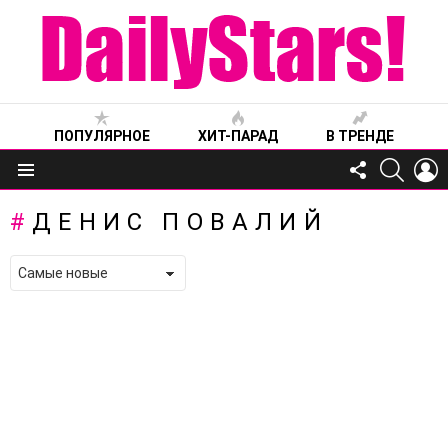
ПОПУЛЯРНОЕ
ХИТ-ПАРАД
В ТРЕНДЕ
FOLLOW
SEARC
L
US
Меню
ДЕНИС ПОВАЛИЙ