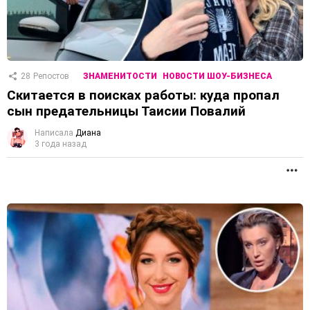
28
Репостов
ЗНАМЕНИТОСТИ
НОВОСТИ ШОУ-БИЗНЕСА
Скитается в поисках работы: куда пропал
сын предательницы Таисии Повалий
Написала
Диана
3 года назад
П