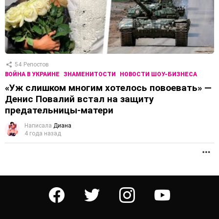
54
Репостов
ВОЙНА В УКРАИНЕ
ЗНАМЕНИТОСТИ
НОВОСТИ ШОУ-БИЗНЕСА
«Уж слишком многим хотелось повоевать» —
Денис Повалий встал на защиту
предательницы-матери
Написала
Диана
4 года назад
П
facebook
twitter
instagram
youtube