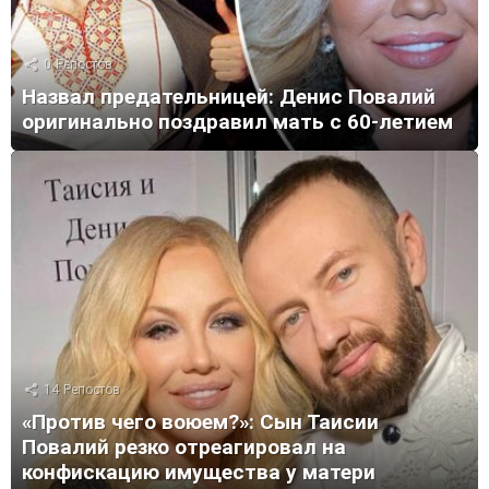
0
Репостов
Назвал предательницей: Денис Повалий
оригинально поздравил мать с 60-летием
14
Репостов
«Против чего воюем?»: Сын Таисии
Повалий резко отреагировал на
конфискацию имущества у матери