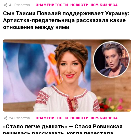
41
Репостов
ЗНАМЕНИТОСТИ
НОВОСТИ ШОУ-БИЗНЕСА
Сын Таисии Повалий поддерживает Украину:
Артистка-предательница рассказала какие
отношения между ними
24
Репостов
ЗНАМЕНИТОСТИ
НОВОСТИ ШОУ-БИЗНЕСА
«Стало легче дышать» — Стася Ровинская
решилась рассказать, когда перестала