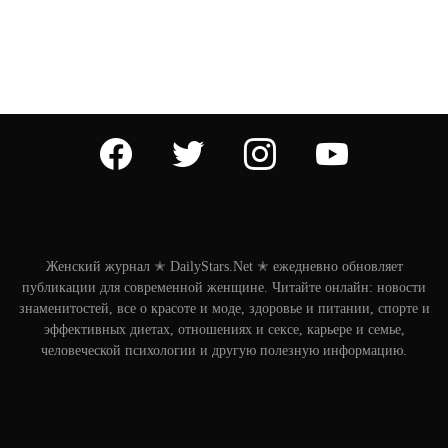
facebook
twitter
instagram
youtube
Женский журнал ✭ DailyStars.Net ✭ ежедневно обновляет
публикации для современной женщине. Читайте онлайн: новости
знаменитостей, все о красоте и моде, здоровье и питании, спорте и
эффективных диетах, отношениях и сексе, карьере и семье,
человеческой психологии и другую полезную информацию.