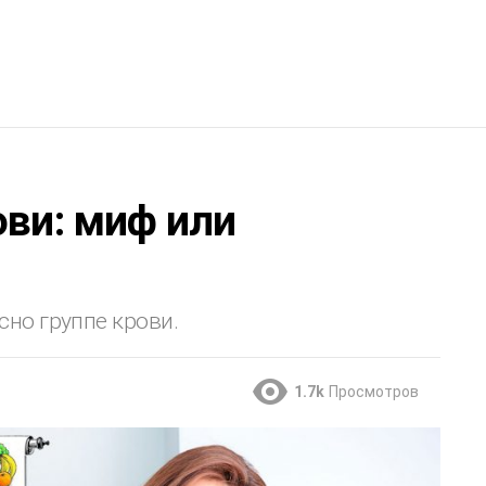
ови: миф или
сно группе крови.
1.7k
Просмотров