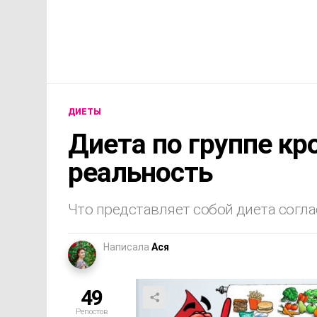
ДИЕТЫ
Диета по группе кр
реальность
Что представляет собой диета согла
Написала
Ася
49
Репостов