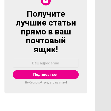
Получите
NEWSLETTER
лучшие статьи
прямо в ваш
почтовый
ящик!
Адрес
Email:
Не беспокойтесь, это не спам!