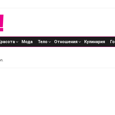
Красота
Мода
Тело
Отношения
Кулинария
Го
n.