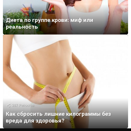
49
Репостов
Диета по группе крови: миф или
реальность
387
Репостов
Как сбросить лишние килограммы без
вреда для здоровья?