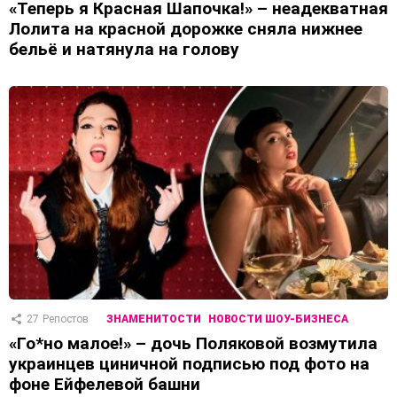
«Теперь я Красная Шапочка!» – неадекватная
Лолита на красной дорожке сняла нижнее
бельё и натянула на голову
27
Репостов
ЗНАМЕНИТОСТИ
НОВОСТИ ШОУ-БИЗНЕСА
«Го*но малое!» – дочь Поляковой возмутила
украинцев циничной подписью под фото на
фоне Ейфелевой башни