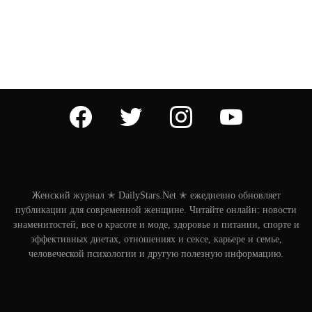
facebook
twitter
instagram
youtube
Женский журнал ✭ DailyStars.Net ✭ ежедневно обновляет
публикации для современной женщине. Читайте онлайн: новости
знаменитостей, все о красоте и моде, здоровье и питании, спорте и
эффективных диетах, отношениях и сексе, карьере и семье,
человеческой психологии и другую полезную информацию.