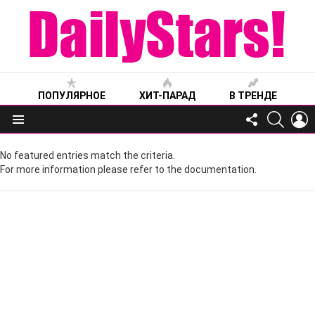
ПОПУЛЯРНОЕ
ХИТ-ПАРАД
В ТРЕНДЕ
FOLLOW
SEARC
L
US
Меню
No featured entries match the criteria.
For more information please refer to the documentation.