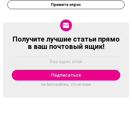
Примите опрос
Получите лучшие статьи прямо
NEWSLETTER
в ваш почтовый ящик!
Адрес
Email:
Не беспокойтесь, это не спам!