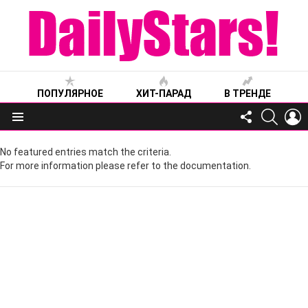
ПОПУЛЯРНОЕ
ХИТ-ПАРАД
В ТРЕНДЕ
FOLLOW
SEARC
L
US
Меню
No featured entries match the criteria.
For more information please refer to the documentation.