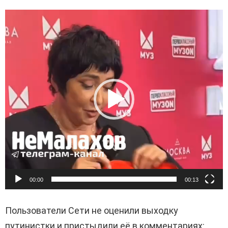
В
и
д
е
о
п
л
е
е
р
00:00
00:13
Пользователи Сети не оценили выходку
путинистки и пристыдили её в комментариях: