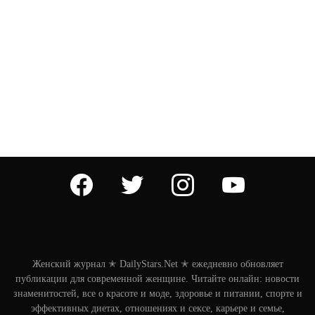
facebook
twitter
instagram
youtube
Женский журнал ✭ DailyStars.Net ✭ ежедневно обновляет
публикации для современной женщине. Читайте онлайн: новости
знаменитостей, все о красоте и моде, здоровье и питании, спорте и
эффективных диетах, отношениях и сексе, карьере и семье,