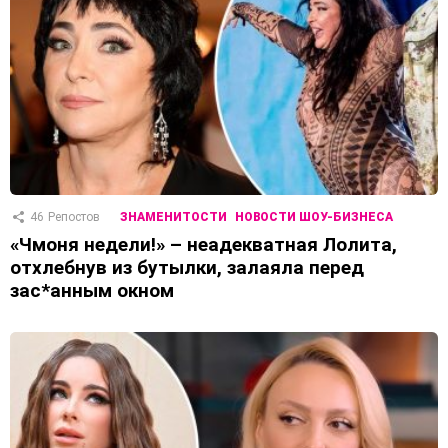
46
Репостов
ЗНАМЕНИТОСТИ
НОВОСТИ ШОУ-БИЗНЕСА
«Чмоня недели!» – неадекватная Лолита,
отхлебнув из бутылки, залаяла перед
зас*анным окном