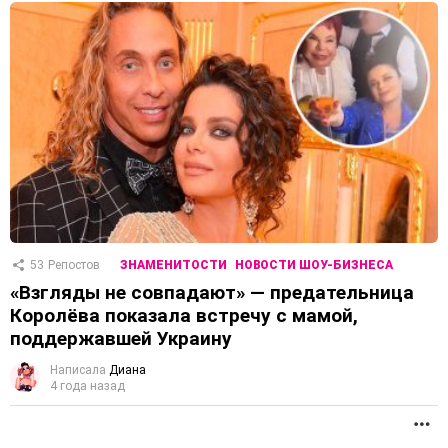
53
Репостов
ЗНАМЕНИТОСТИ
НОВОСТИ ШОУ-БИЗНЕСА
«Взгляды не совпадают» — предательница
Королёва показала встречу с мамой,
поддержавшей Украину
Написала
Диана
4 года назад
П