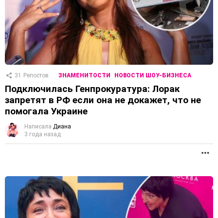
31
Репостов
ЗНАМЕНИТОСТИ
НОВОСТИ ШОУ-БИЗНЕСА
Подключилась Генпрокуратура: Лорак
запретят в РФ если она не докажет, что не
помогала Украине
Написала
Диана
3 года назад
П