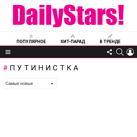
ПОПУЛЯРНОЕ
ХИТ-ПАРАД
В ТРЕНДЕ
FOLLOW
SEARC
L
US
Меню
ПУТИНИСТКА