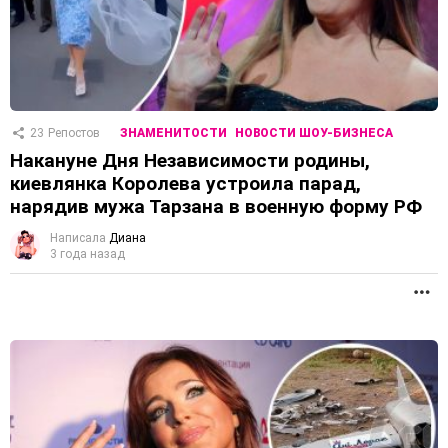
23
Репостов
ЗНАМЕНИТОСТИ
НОВОСТИ ШОУ-БИЗНЕСА
Накануне Дня Независимости родины,
киевлянка Королева устроила парад,
нарядив мужа Тарзана в военную форму РФ
Написала
Диана
3 года назад
П