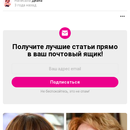
Написала
Диана
3 года назад
П
Получите лучшие статьи прямо
NEWSLETTER
в ваш почтовый ящик!
Адрес
Email:
Не беспокойтесь, это не спам!