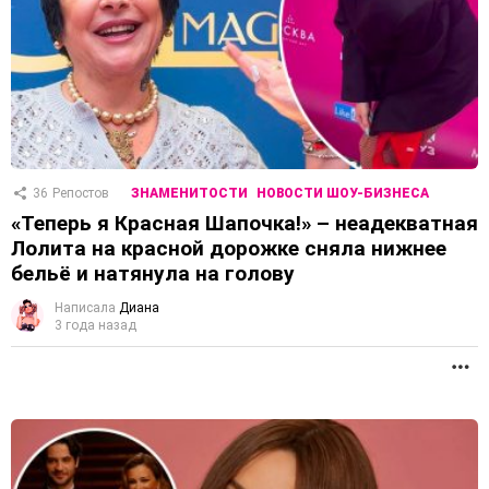
36
Репостов
ЗНАМЕНИТОСТИ
НОВОСТИ ШОУ-БИЗНЕСА
«Теперь я Красная Шапочка!» – неадекватная
Лолита на красной дорожке сняла нижнее
бельё и натянула на голову
Написала
Диана
3 года назад
П