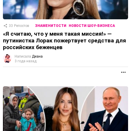
33
Репостов
ЗНАМЕНИТОСТИ
НОВОСТИ ШОУ-БИЗНЕСА
«Я считаю, что у меня такая миссия!» —
путинистка Лорак пожертвует средства для
российских беженцев
Написала
Диана
3 года назад
П