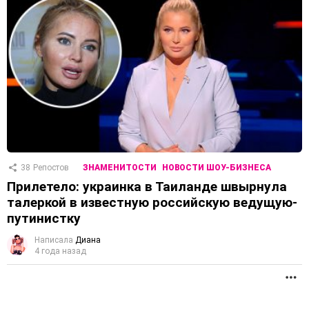
38
Репостов
ЗНАМЕНИТОСТИ
НОВОСТИ ШОУ-БИЗНЕСА
Прилетело: украинка в Таиланде швырнула
талеркой в известную российскую ведущую-
путинистку
Написала
Диана
4 года назад
П