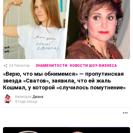
24
Репостов
ЗНАМЕНИТОСТИ
НОВОСТИ ШОУ-БИЗНЕСА
«Верю, что мы обнимемся» — пропутинская
звезда «Сватов», заявила, что ей жаль
Кошмал, у которой «случилось помутнение»
Написала
Диана
4 года назад
П