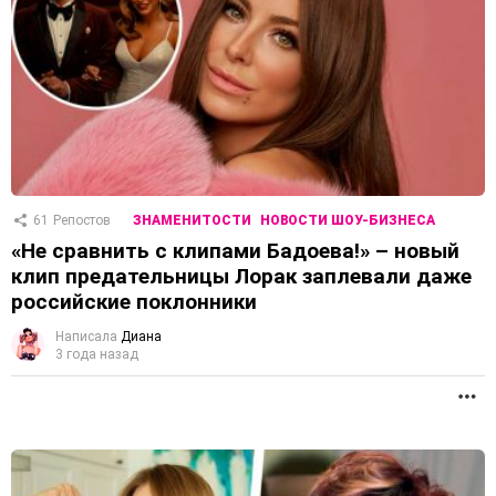
61
Репостов
ЗНАМЕНИТОСТИ
НОВОСТИ ШОУ-БИЗНЕСА
«Не сравнить с клипами Бадоева!» – новый
клип предательницы Лорак заплевали даже
российские поклонники
Написала
Диана
3 года назад
П