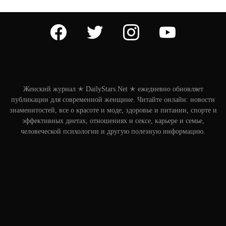
facebook
twitter
instagram
youtube
Женский журнал ✭ DailyStars.Net ✭ ежедневно обновляет
публикации для современной женщине. Читайте онлайн: новости
знаменитостей, все о красоте и моде, здоровье и питании, спорте и
эффективных диетах, отношениях и сексе, карьере и семье,
человеческой психологии и другую полезную информацию.