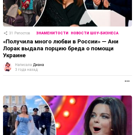
31
Репостов
ЗНАМЕНИТОСТИ
НОВОСТИ ШОУ-БИЗНЕСА
«Получила много любви в России» — Ани
Лорак выдала порцию бреда о помощи
Украине
Написала
Диана
3 года назад
П