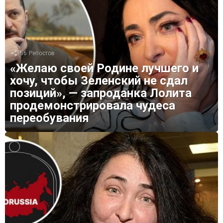
56
Репостов
«Желаю своей Родине лучшего и
хочу, чтобы Зеленский не сдал
позиций», — запроданка Лолита
продемонстрировала чудеса
переобувания