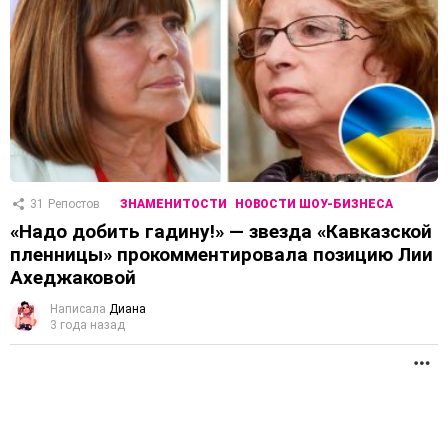
31
Репостов
ЗНАМЕНИТОСТИ
НОВОСТИ ШОУ-БИЗНЕСА
«Надо добить гадину!» — звезда «Кавказской
пленницы» прокомментировала позицию Лии
Ахеджаковой
Написала
Диана
3 года назад
П