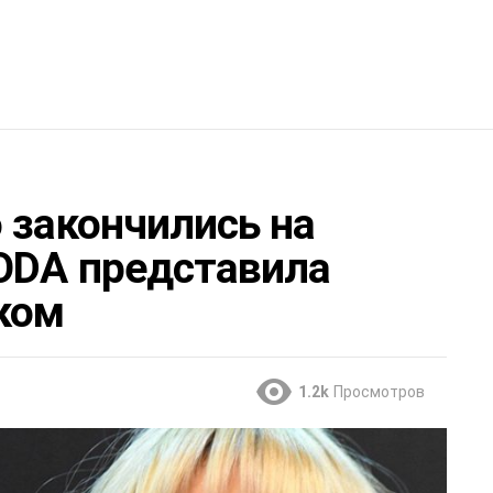
 закончились на
BODA представила
ком
1.2k
Просмотров