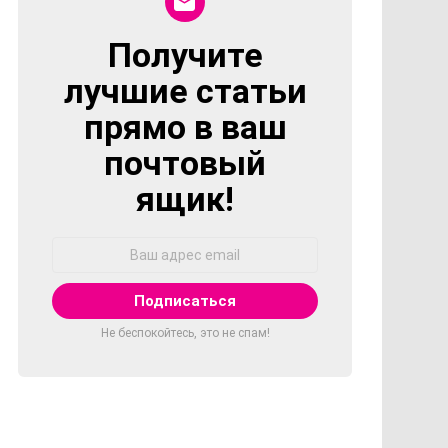
Получите
NEWSLETTER
лучшие статьи
прямо в ваш
почтовый
ящик!
Адрес
Email:
Не беспокойтесь, это не спам!