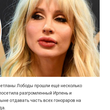
Светланы Лободы прошли ещё несколько
 посетила разгромленный Ирпень и
ыне отдавать часть всех гонораров на
да.