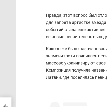
Правда, этот вопрос был отл
для запрета артистке въезда 
событий стала ещё активнее 
её новые песни теперь выход
Каково же было разочаровани
знаменитости появилась песня
массово украинизируют свое 
Композиция получила название
Латвии, где поселилась певиц
сая
в