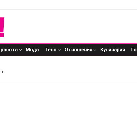
Красота
Мода
Тело
Отношения
Кулинария
Го
n.