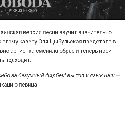
раинская версия песни звучит значительно
 к этому каверу Оля Цыбульская предстала в
но артистка сменила образ и теперь носит
нь подходит.
пасибо за безумный фидбек!
вы топ и язык наш —
икацию певица