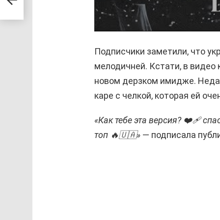
Подписчики заметили, что ук
мелодичней. Кстати, в видео
новом дерзком имидже. Недав
каре с челкой, которая ей оче
«Как тебе эта версия? ❤️‍🩹 с
топ 🔥🇺🇦»
— подписала публ