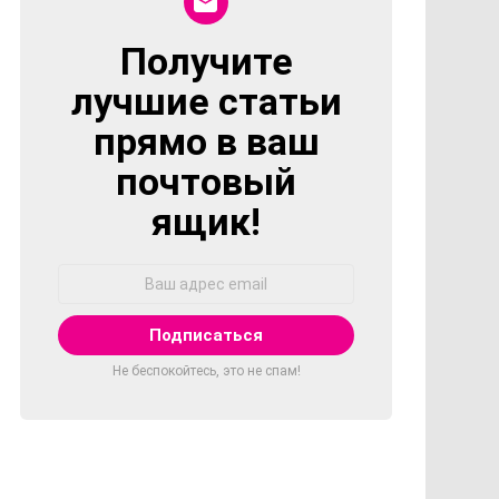
Получите
NEWSLETTER
лучшие статьи
прямо в ваш
почтовый
ящик!
Адрес
Email:
Не беспокойтесь, это не спам!