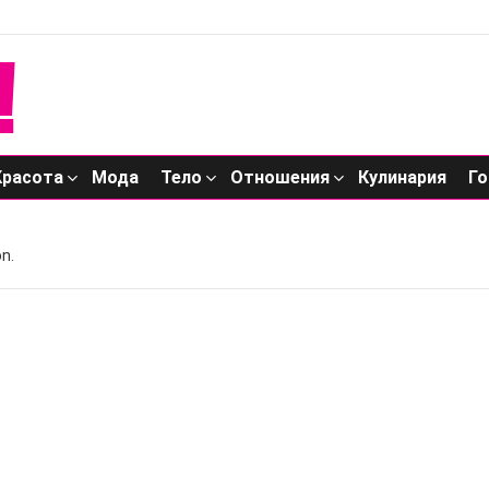
Красота
Мода
Тело
Отношения
Кулинария
Го
n.