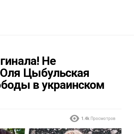
гинала! Не
 Оля Цыбульская
ободы в украинском
1.4k
Просмотров