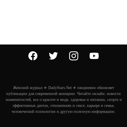
facebook
twitter
instagram
youtube
Женский журнал ✭ DailyStars.Net ✭ ежедневно обновляет
публикации для современной женщине. Читайте онлайн: новости
знаменитостей, все о красоте и моде, здоровье и питании, спорте и
эффективных диетах, отношениях и сексе, карьере и семье,
человеческой психологии и другую полезную информацию.