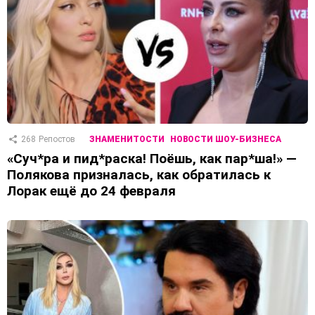
268
Репостов
ЗНАМЕНИТОСТИ
НОВОСТИ ШОУ-БИЗНЕСА
«Суч*ра и пид*раска! Поёшь, как пар*ша!» —
Полякова призналась, как обратилась к
Лорак ещё до 24 февраля