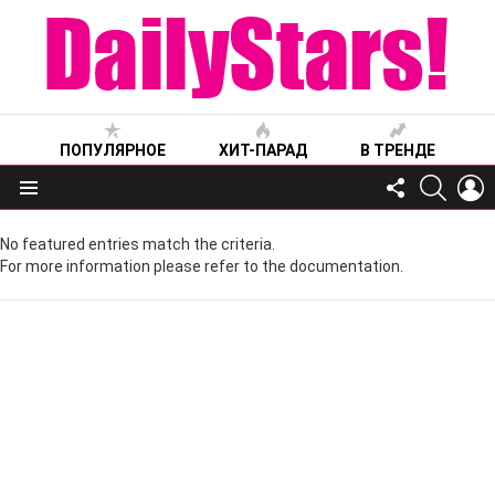
ПОПУЛЯРНОЕ
ХИТ-ПАРАД
В ТРЕНДЕ
FOLLOW
SEARC
L
US
Меню
No featured entries match the criteria.
For more information please refer to the documentation.