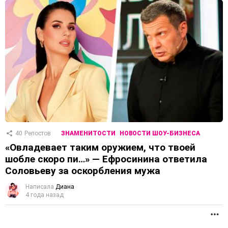
40
Репостов
ЗНАМЕНИТОСТИ
НОВОСТИ ШОУ-БИЗНЕСА
«Овладевает таким оружием, что твоей
шобле скоро пи…» — Ефросинина ответила
Соловьеву за оскорбления мужа
Написала
Диана
4 года назад
П