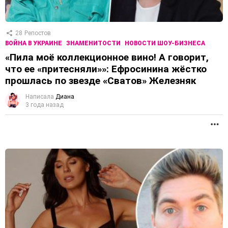
28
Репостов
ВОЙНА В УКРАИНЕ
ЗНАМЕНИТОСТИ
НОВОСТИ ШОУ-БИЗНЕСА
«Пила моё коллекционное вино! А говорит,
что ее «притесняли»»: Ефросинина жёстко
прошлась по звезде «Сватов» Железняк
Написала
Диана
3 года назад
П