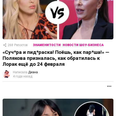
268
Репостов
ЗНАМЕНИТОСТИ
НОВОСТИ ШОУ-БИЗНЕСА
«Суч*ра и пид*раска! Поёшь, как пар*ша!» —
Полякова призналась, как обратилась к
Лорак ещё до 24 февраля
Написала
Диана
4 года назад
П