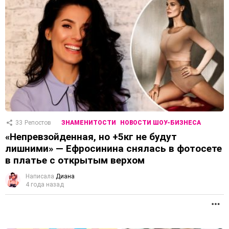
33
Репостов
ЗНАМЕНИТОСТИ
НОВОСТИ ШОУ-БИЗНЕСА
«Непревзойденная, но +5кг не будут
лишними» — Ефросинина снялась в фотосете
в платье с открытым верхом
Написала
Диана
4 года назад
П