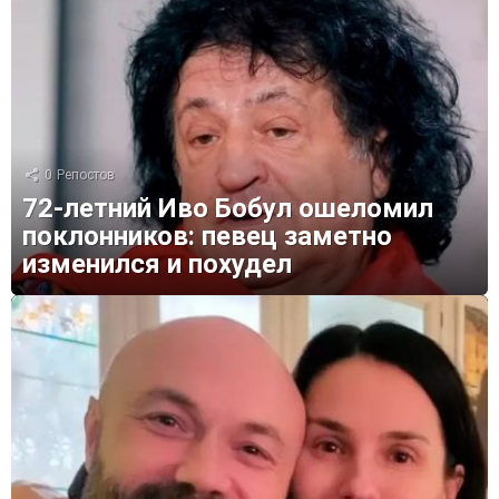
0
Репостов
72-летний Иво Бобул ошеломил
поклонников: певец заметно
изменился и похудел