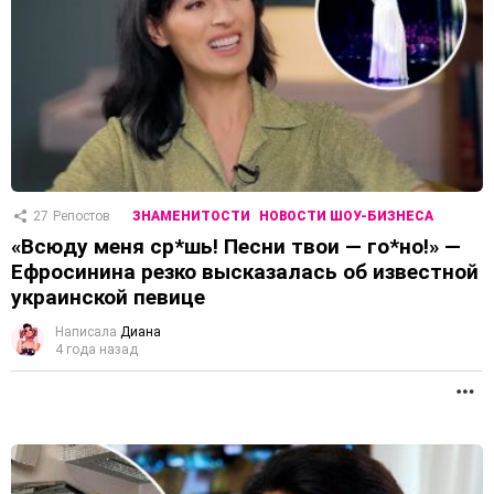
27
Репостов
ЗНАМЕНИТОСТИ
НОВОСТИ ШОУ-БИЗНЕСА
«Всюду меня ср*шь! Песни твои — го*но!» —
Ефросинина резко высказалась об известной
украинской певице
Написала
Диана
4 года назад
П