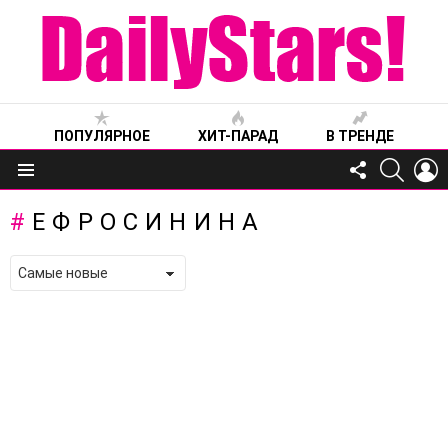
ПОПУЛЯРНОЕ
ХИТ-ПАРАД
В ТРЕНДЕ
FOLLOW
SEARC
L
US
Меню
ЕФРОСИНИНА