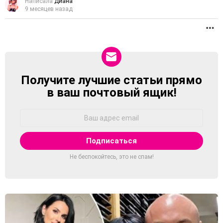
Написала
Диана
9 месяцев назад
П
Получите лучшие статьи прямо
NEWSLETTER
в ваш почтовый ящик!
Адрес
Email:
Не беспокойтесь, это не спам!