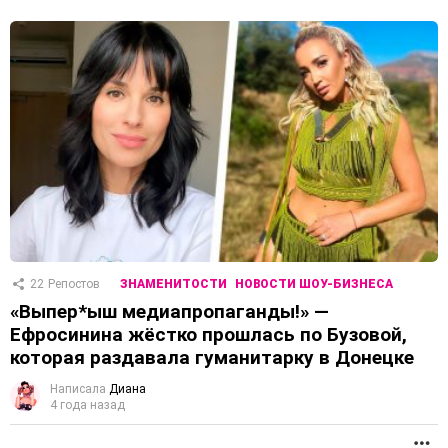
22
Репостов
ЗНАМЕНИТОСТИ
НОВОСТИ ШОУ-БИЗНЕСА
«Выпер*ыш медиапропаганды!» —
Ефросинина жёстко прошлась по Бузовой,
которая раздавала гуманитарку в Донецке
Написала
Диана
4 года назад
П