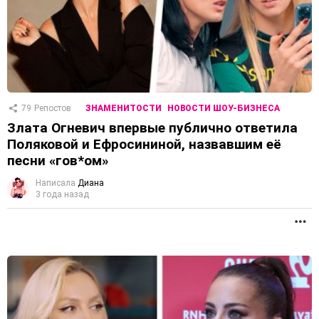
79
Репостов
ЗНАМЕНИТОСТИ
НОВОСТИ ШОУ-БИЗНЕСА
Злата Огневич впервые публично ответила
Поляковой и Ефросининой, назвавшим её
песни «гов*ом»
Написала
Диана
3 года назад
П