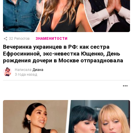
32
Репостов
ЗНАМЕНИТОСТИ
Вечеринка украинцев в РФ: как сестра
Ефросининой, экс-невестка Ющенко, День
рождения дочери в Москве отпраздновала
Написала
Диана
3 года назад
П