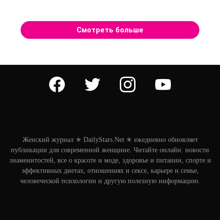
Смотреть больше
facebook
twitter
instagram
youtube
Женский журнал ✭ DailyStars.Net ✭ ежедневно обновляет
публикации для современной женщине. Читайте онлайн: новости
знаменитостей, все о красоте и моде, здоровье и питании, спорте и
эффективных диетах, отношениях и сексе, карьере и семье,
человеческой психологии и другую полезную информацию.