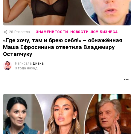
28
Репостов
ЗНАМЕНИТОСТИ
НОВОСТИ ШОУ-БИЗНЕСА
«Где хочу, там и брею себя!» – обнажённая
Маша Ефросинина ответила Владимиру
Остапчуку
Написала
Диана
3 года назад
П