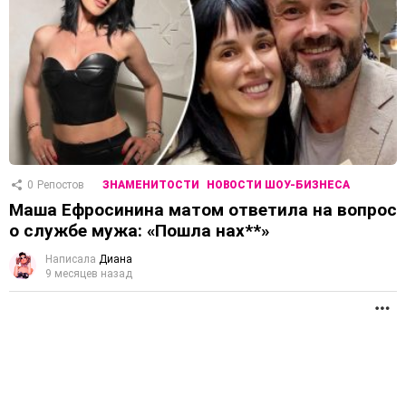
0
Репостов
ЗНАМЕНИТОСТИ
НОВОСТИ ШОУ-БИЗНЕСА
Маша Ефросинина матом ответила на вопрос
о службе мужа: «Пошла нах**»
Написала
Диана
9 месяцев назад
П