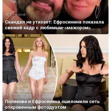
0
Репостов
Скандал не утихает: Ефросинина показала
свежий кадр с любимым-«мажором»
0
Репостов
Полякова и Ефросинина ошеломили сеть
откровенным фотодуэтом