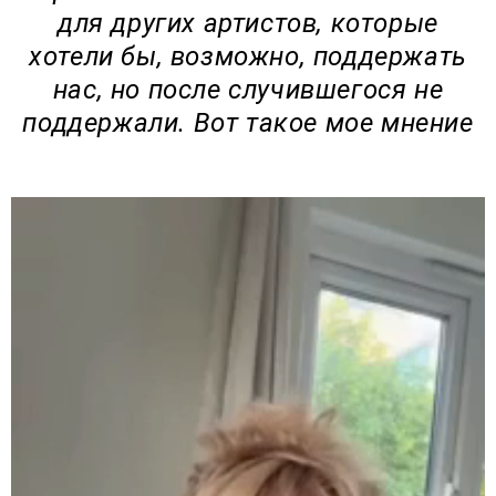
для других артистов, которые
хотели бы, возможно, поддержать
нас, но после случившегося не
поддержали. Вот такое мое мнение
В
и
д
е
о
п
л
е
е