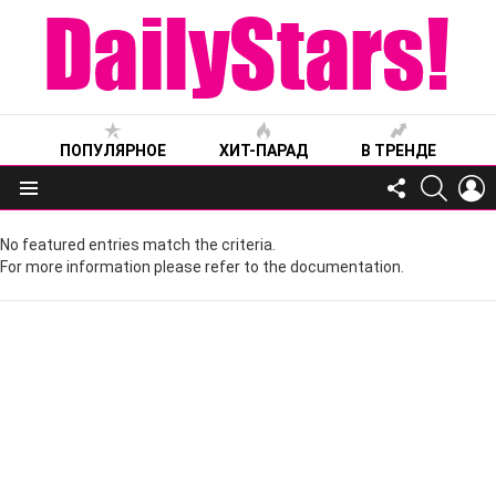
ПОПУЛЯРНОЕ
ХИТ-ПАРАД
В ТРЕНДЕ
FOLLOW
SEARC
L
US
Меню
No featured entries match the criteria.
For more information please refer to the documentation.