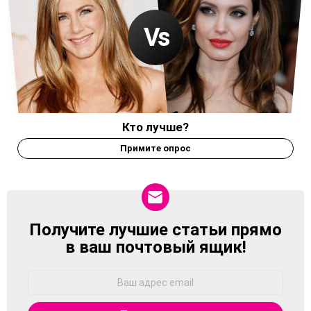
Кто лучше?
Примите опрос
Получите лучшие статьи прямо
NEWSLETTER
в ваш почтовый ящик!
Адрес
Email: