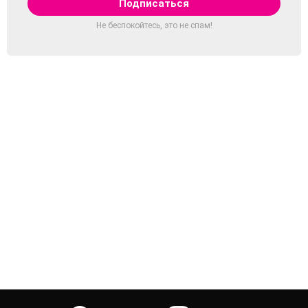
Не беспокойтесь, это не спам!
facebook
twitter
instagram
youtube