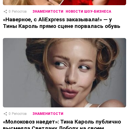
0
Репостов
ЗНАМЕНИТОСТИ
НОВОСТИ ШОУ-БИЗНЕСА
«Наверное, с AliExpress заказывала!» — у
Тины Кароль прямо сцене порвалась обувь
0
Репостов
ЗНАМЕНИТОСТИ
«Молоковоз наедет»: Тина Кароль публично
высмеяла Светлану Лободу на своем