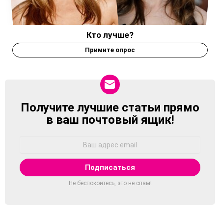
Кто лучше?
Примите опрос
Получите лучшие статьи прямо
NEWSLETTER
в ваш почтовый ящик!
Адрес
Email:
Не беспокойтесь, это не спам!