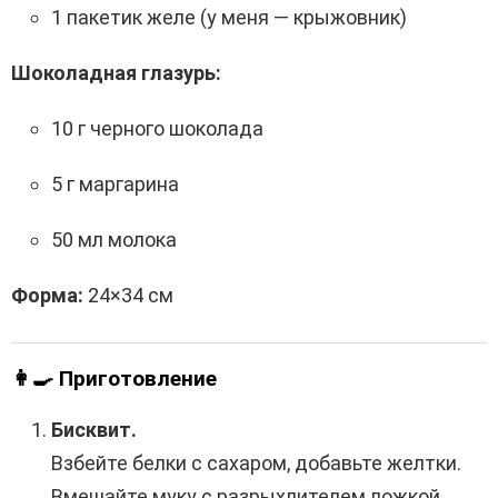
1 пакетик желе (у меня — крыжовник)
Шоколадная глазурь:
10 г черного шоколада
5 г маргарина
50 мл молока
Форма:
24×34 см
👩‍🍳 Приготовление
Бисквит.
Взбейте белки с сахаром, добавьте желтки.
Вмешайте муку с разрыхлителем ложкой.