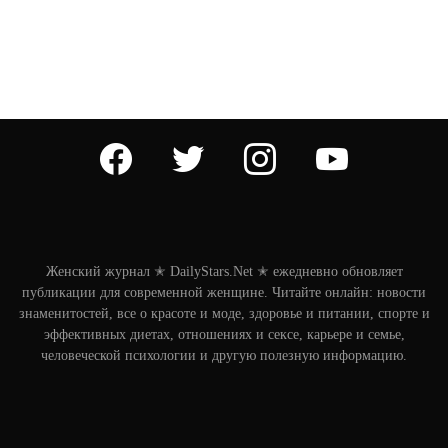
facebook
twitter
instagram
youtube
Женский журнал ✭ DailyStars.Net ✭ ежедневно обновляет
публикации для современной женщине. Читайте онлайн: новости
знаменитостей, все о красоте и моде, здоровье и питании, спорте и
эффективных диетах, отношениях и сексе, карьере и семье,
человеческой психологии и другую полезную информацию.