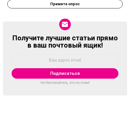
Примите опрос
Получите лучшие статьи прямо
NEWSLETTER
в ваш почтовый ящик!
Адрес
Email:
Не беспокойтесь, это не спам!