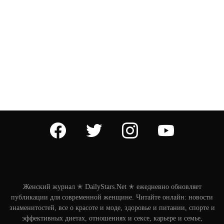
facebook
twitter
instagram
youtube
Женский журнал ✭ DailyStars.Net ✭ ежедневно обновляет
публикации для современной женщине. Читайте онлайн: новости
знаменитостей, все о красоте и моде, здоровье и питании, спорте и
эффективных диетах, отношениях и сексе, карьере и семье,