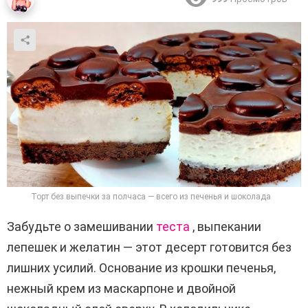
Торт без выпечки за полчаса — всего из печенья и шоколада
Забудьте о замешивании
теста
, выпекании
лепешек и желатин — этот десерт готовится без
лишних усилий. Основание из крошки печенья,
нежный крем из маскарпоне и двойной