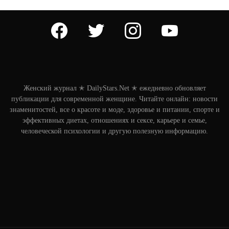
facebook
twitter
instagram
youtube
Женский журнал ✭ DailyStars.Net ✭ ежедневно обновляет
публикации для современной женщине. Читайте онлайн: новости
знаменитостей, все о красоте и моде, здоровье и питании, спорте и
эффективных диетах, отношениях и сексе, карьере и семье,
человеческой психологии и другую полезную информацию.