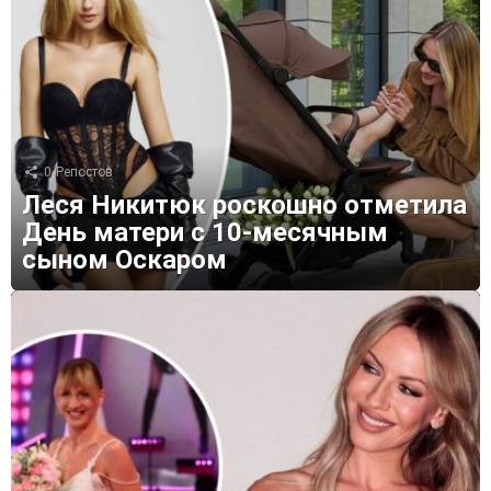
0
Репостов
Леся Никитюк роскошно отметила
День матери с 10-месячным
сыном Оскаром