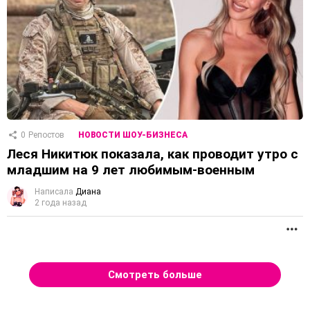
0
Репостов
НОВОСТИ ШОУ-БИЗНЕСА
Леся Никитюк показала, как проводит утро с
младшим на 9 лет любимым-военным
Написала
Диана
2 года назад
П
Смотреть больше