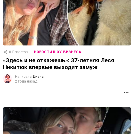
0
Репостов
НОВОСТИ ШОУ-БИЗНЕСА
«Здесь и не откажешь»: 37-летняя Леся
Никитюк впервые выходит замуж
Написала
Диана
2 года назад
П