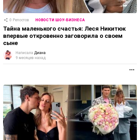
0
Репостов
НОВОСТИ ШОУ-БИЗНЕСА
Тайна маленького счастья: Леся Никитюк
впервые откровенно заговорила о своем
сыне
Написала
Диана
9 месяцев назад
П