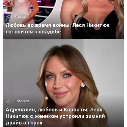
0
Репостов
Любовь во время войны: Леся Никитюк
готовится к свадьбе
0
Репостов
Адреналин, любовь и Карпаты: Леся
Никитюк с женихом устроили зимний
драйв в горах