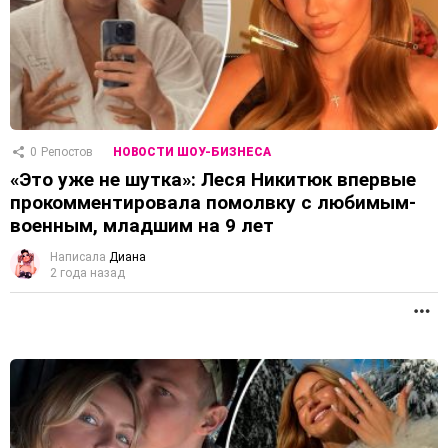
0
Репостов
НОВОСТИ ШОУ-БИЗНЕСА
«Это уже не шутка»: Леся Никитюк впервые
прокомментировала помолвку с любимым-
военным, младшим на 9 лет
Написала
Диана
2 года назад
П