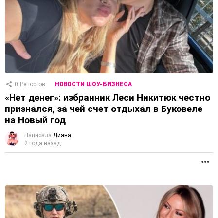
0
Репостов
НОВОСТИ ШОУ-БИЗНЕСА
«Нет денег»: избранник Леси Никитюк честно
признался, за чей счет отдыхал в Буковеле
на Новый год
Написала
Диана
2 года назад
П