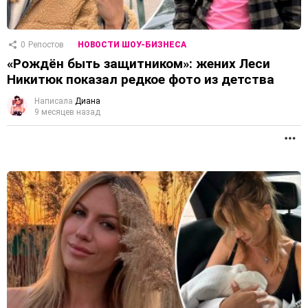
0
Репостов
НОВОСТИ ШОУ-БИЗНЕСА
«Рождён быть защитником»: жених Леси
Никитюк показал редкое фото из детства
Написала
Диана
9 месяцев назад
П