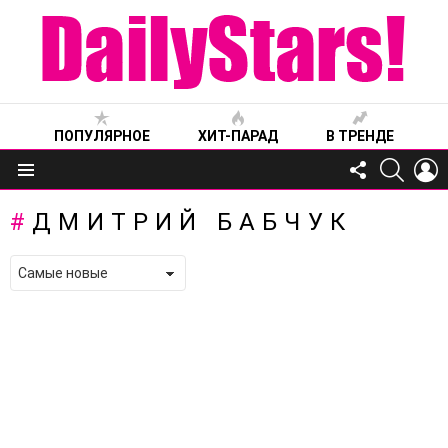
ПОПУЛЯРНОЕ
ХИТ-ПАРАД
В ТРЕНДЕ
FOLLOW
SEARC
L
US
Меню
ДМИТРИЙ БАБЧУК