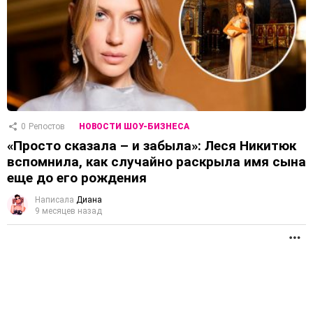
0
Репостов
НОВОСТИ ШОУ-БИЗНЕСА
«Просто сказала – и забыла»: Леся Никитюк
вспомнила, как случайно раскрыла имя сына
еще до его рождения
Написала
Диана
9 месяцев назад
П