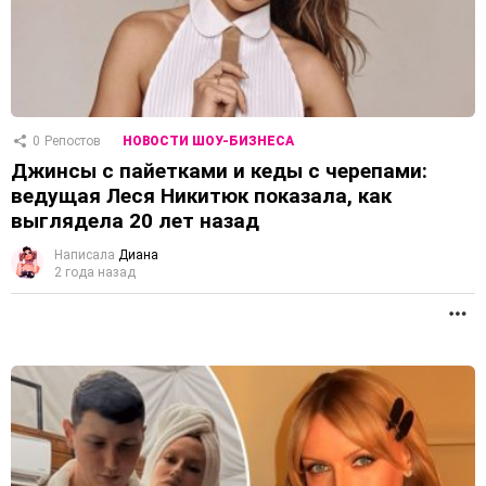
0
Репостов
НОВОСТИ ШОУ-БИЗНЕСА
Джинсы с пайетками и кеды с черепами:
ведущая Леся Никитюк показала, как
выглядела 20 лет назад
Написала
Диана
2 года назад
П