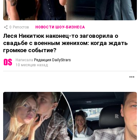
0
Репостов
НОВОСТИ ШОУ-БИЗНЕСА
Леся Никитюк наконец-то заговорила о
свадьбе с военным женихом: когда ждать
громкое событие?
Написала
Редакция DailyStrars
10 месяцев назад
П