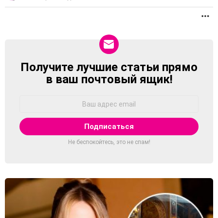
П
Получите лучшие статьи прямо
NEWSLETTER
в ваш почтовый ящик!
Адрес
Email:
Не беспокойтесь, это не спам!