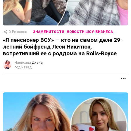
0
Репостов
ЗНАМЕНИТОСТИ
НОВОСТИ ШОУ-БИЗНЕСА
«Я пенсионер ВСУ» — кто на самом деле 29-
летний бойфренд Леси Никитюк,
встретивший ее с роддома на Rolls-Royce
Написала
Диана
год назад
П