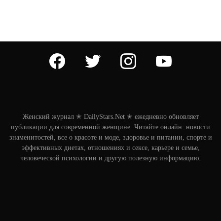
facebook
twitter
instagram
youtube
Женский журнал ✭ DailyStars.Net ✭ ежедневно обновляет
публикации для современной женщине. Читайте онлайн: новости
знаменитостей, все о красоте и моде, здоровье и питании, спорте и
эффективных диетах, отношениях и сексе, карьере и семье,
человеческой психологии и другую полезную информацию.