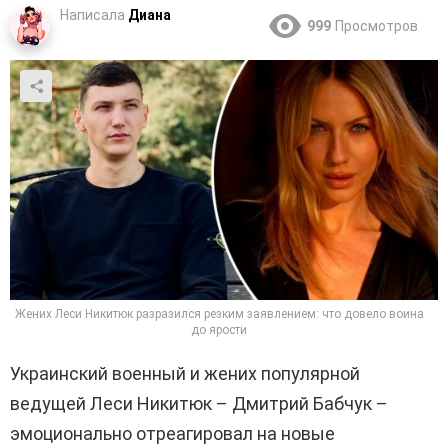
Написала
Диана
999
Просмотров
Жених Леси Никитюк разразился резким заявлением: что довело воина
до ярости
Украинский военный и жених популярной
ведущей Леси Никитюк – Дмитрий Бабчук –
эмоционально отреагировал на новые