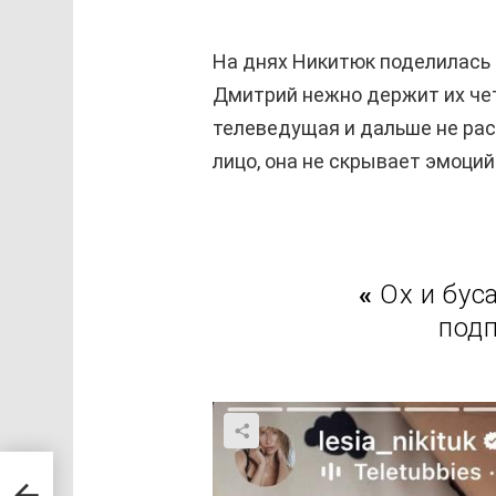
На днях Никитюк поделилась 
Дмитрий нежно держит их чет
телеведущая и дальше не ра
лицо, она не скрывает эмоций
«
Ох и бус
подп
ны