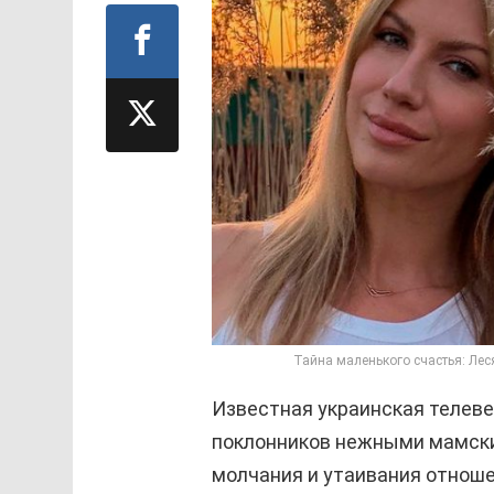
Тайна маленького счастья: Лес
Известная украинская телев
поклонников нежными мамски
молчания и утаивания отнош