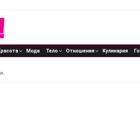
Красота
Мода
Тело
Отношения
Кулинария
Го
n.