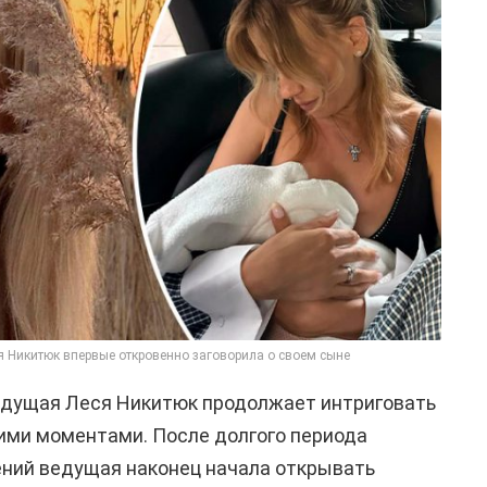
я Никитюк впервые откровенно заговорила о своем сыне
едущая Леся Никитюк продолжает интриговать
ми моментами. После долгого периода
ений ведущая наконец начала открывать