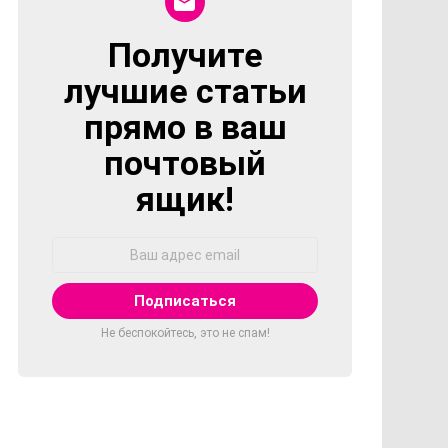
Получите
NEWSLETTER
лучшие статьи
прямо в ваш
почтовый
ящик!
Адрес
Email:
Не беспокойтесь, это не спам!