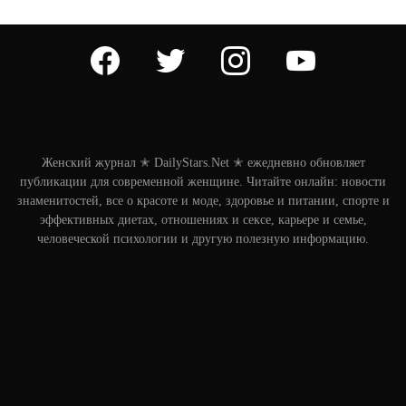
facebook
twitter
instagram
youtube
Женский журнал ✭ DailyStars.Net ✭ ежедневно обновляет
публикации для современной женщине. Читайте онлайн: новости
знаменитостей, все о красоте и моде, здоровье и питании, спорте и
эффективных диетах, отношениях и сексе, карьере и семье,
человеческой психологии и другую полезную информацию.