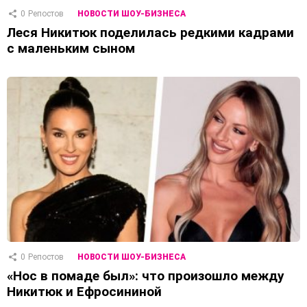
0
Репостов
НОВОСТИ ШОУ-БИЗНЕСА
Леся Никитюк поделилась редкими кадрами
с маленьким сыном
0
Репостов
НОВОСТИ ШОУ-БИЗНЕСА
«Нос в помаде был»: что произошло между
Никитюк и Ефросининой