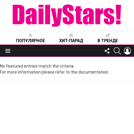
ПОПУЛЯРНОЕ
ХИТ-ПАРАД
В ТРЕНДЕ
FOLLOW
SEARC
L
US
Меню
No featured entries match the criteria.
For more information please refer to the documentation.