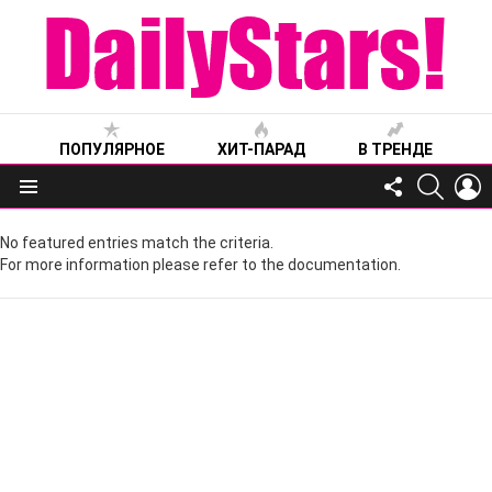
ПОПУЛЯРНОЕ
ХИТ-ПАРАД
В ТРЕНДЕ
FOLLOW
SEARC
L
US
Меню
No featured entries match the criteria.
For more information please refer to the documentation.