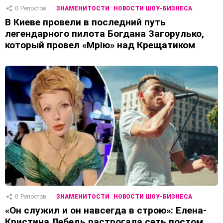
0
Репостов
ЗНАМЕНИТОСТИ
НОВОСТИ ШОУ-БИЗНЕСА
В Киеве провели в последний путь
легендарного пилота Богдана Загорулько,
который провел «Мрію» над Крещатиком
0
Репостов
ЗНАМЕНИТОСТИ
НОВОСТИ ШОУ-БИЗНЕСА
«Он служил и он навсегда в строю»: Елена-
Кристина Лебедь растрогала сеть постом