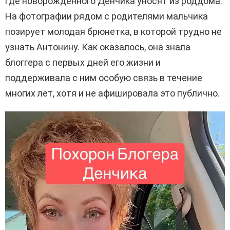
где новорожденного Денчика уносят из роддома.
На фотографии рядом с родителями мальчика
позирует молодая брюнетка, в которой трудно не
узнать Антонину. Как оказалось, она знала
блоггера с первых дней его жизни и
поддерживала с ним особую связь в течение
многих лет, хотя и не афишировала это публично.
В
и
д
е
о
п
л
е