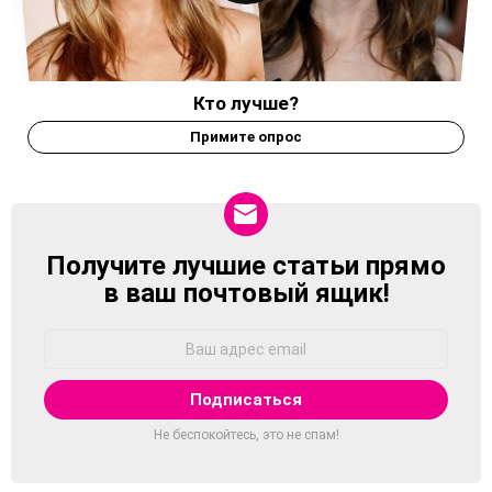
Кто лучше?
Примите опрос
Получите лучшие статьи прямо
NEWSLETTER
в ваш почтовый ящик!
Адрес
Email:
Не беспокойтесь, это не спам!