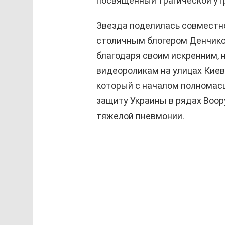
посвященный трагической ут
Звезда поделилась совместн
столичным блогером Денчико
благодаря своим искренним,
видеороликам на улицах Киев
который с началом полномасш
защиту Украины в рядах Воор
тяжелой пневмонии.