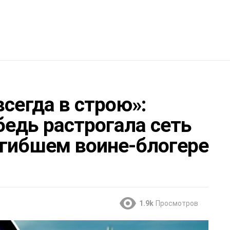
всегда в строю»:
бедь растрогала сеть
огибшем воине-блогере
1.9k
Просмотров