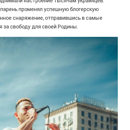
однимали настроение тысячам украинцев.
 парень променял успешную блогерскую
енное снаряжение, отправившись в самые
я за свободу для своей Родины.