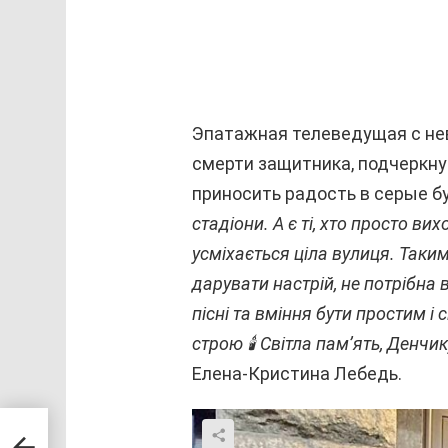
Эпатажная телеведущая с не
смерти защитника, подчеркну
приносить радость в серые б
стадіони. А є ті, хто просто в
усміхається ціла вулиця. Таким
дарувати настрій, не потрібна 
пісні та вміння бути простим і
строю 🕯️ Світла пам’ять, Денчику
Елена-Кристина Лебедь.