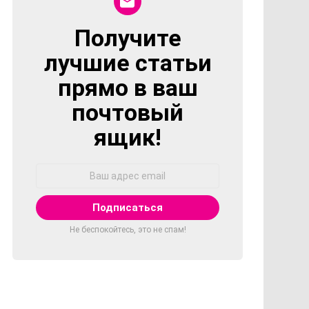
Получите
NEWSLETTER
лучшие статьи
прямо в ваш
почтовый
ящик!
Адрес
Email:
Не беспокойтесь, это не спам!