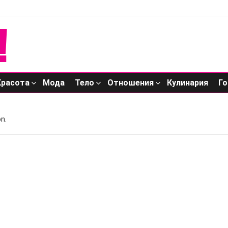
Красота
Мода
Тело
Отношения
Кулинария
Го
n.