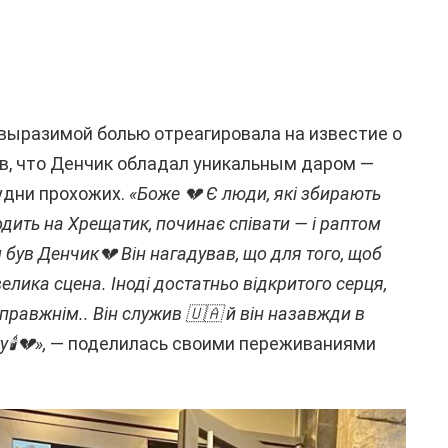
выразимой болью отреагировала на известие о
в, что Денчик обладал уникальным даром —
удни прохожих.
«Боже 💔 Є люди, які збирають
иходить на Хрещатик, починає співати — і раптом
 був Денчик💔 Він нагадував, що для того, щоб
велика сцена. Іноді достатньо відкритого серця,
 справжнім.. Він служив 🇺🇦 й він назавжди в
🕯️💔»,
— поделилась своими переживаниями