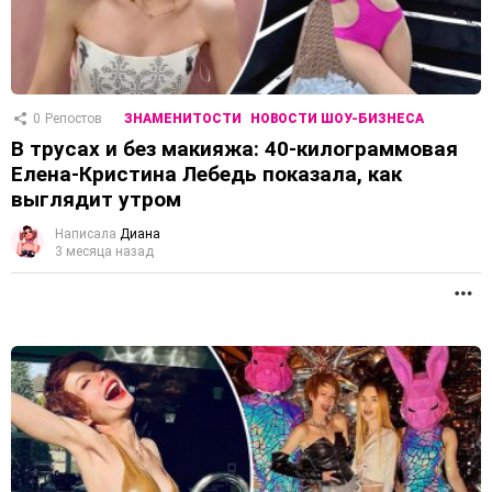
0
Репостов
ЗНАМЕНИТОСТИ
НОВОСТИ ШОУ-БИЗНЕСА
В трусах и без макияжа: 40-килограммовая
Елена-Кристина Лебедь показала, как
выглядит утром
Написала
Диана
3 месяца назад
П