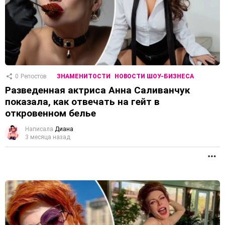
0
Репостов
ЗНАМЕНИТОСТИ
НОВОСТИ ШОУ-БИЗНЕСА
Разведенная актриса Анна Саливанчук
показала, как отвечать на гейт в
откровенном белье
Написала
Диана
3 месяца назад
П