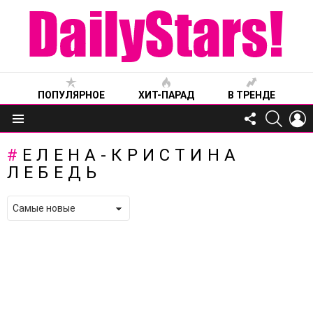
ПОПУЛЯРНОЕ
ХИТ-ПАРАД
В ТРЕНДЕ
FOLLOW
SEARC
L
US
Меню
ЕЛЕНА-КРИСТИНА
ЛЕБЕДЬ