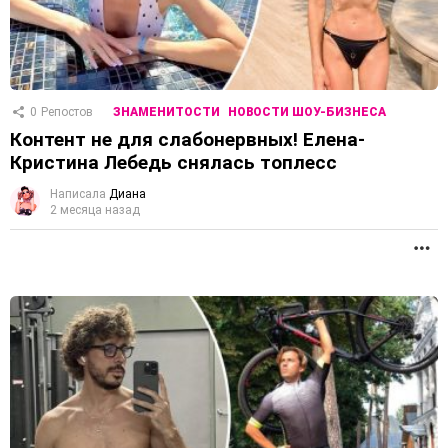
0
Репостов
ЗНАМЕНИТОСТИ
НОВОСТИ ШОУ-БИЗНЕСА
Контент не для слабонервных! Елена-
Кристина Лебедь снялась топлесс
Написала
Диана
2 месяца назад
П