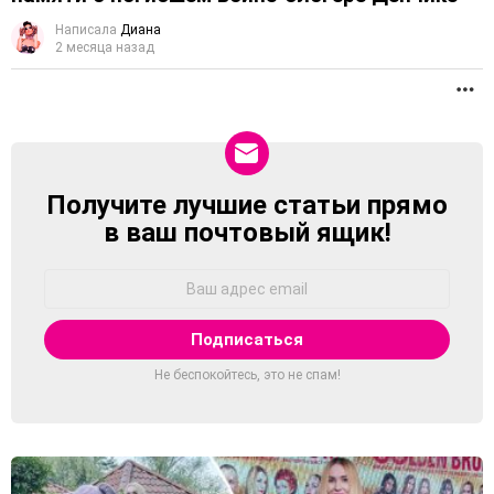
Написала
Диана
2 месяца назад
П
Получите лучшие статьи прямо
NEWSLETTER
в ваш почтовый ящик!
Адрес
Email:
Не беспокойтесь, это не спам!