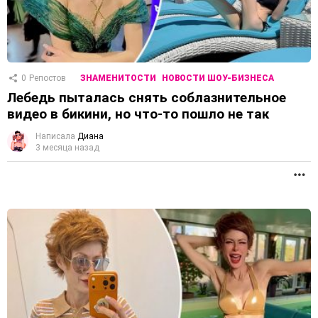
0
Репостов
ЗНАМЕНИТОСТИ
НОВОСТИ ШОУ-БИЗНЕСА
Лебедь пыталась снять соблазнительное
видео в бикини, но что-то пошло не так
Написала
Диана
3 месяца назад
П