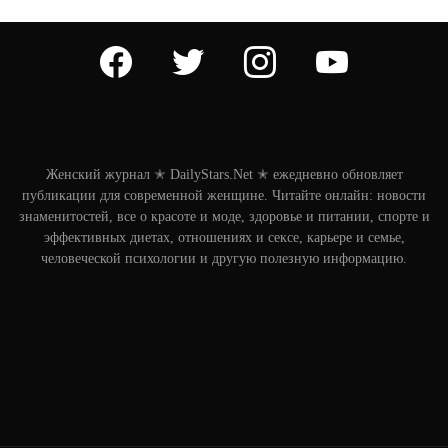
facebook
twitter
instagram
youtube
Женский журнал ✭ DailyStars.Net ✭ ежедневно обновляет
публикации для современной женщине. Читайте онлайн: новости
знаменитостей, все о красоте и моде, здоровье и питании, спорте и
эффективных диетах, отношениях и сексе, карьере и семье,
человеческой психологии и другую полезную информацию.