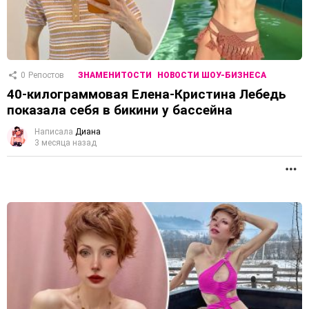
0
Репостов
ЗНАМЕНИТОСТИ
НОВОСТИ ШОУ-БИЗНЕСА
40-килограммовая Елена-Кристина Лебедь
показала себя в бикини у бассейна
Написала
Диана
3 месяца назад
П