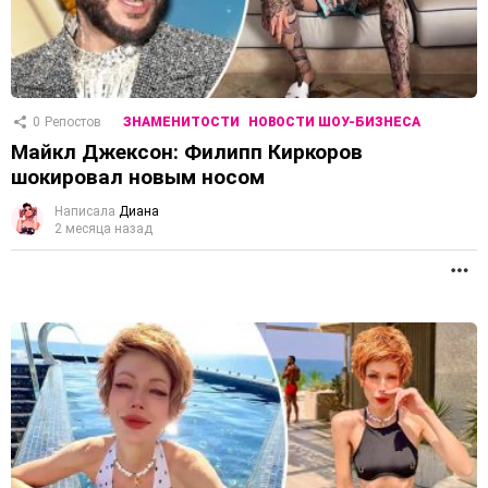
0
Репостов
ЗНАМЕНИТОСТИ
НОВОСТИ ШОУ-БИЗНЕСА
Майкл Джексон: Филипп Киркоров
шокировал новым носом
Написала
Диана
2 месяца назад
П