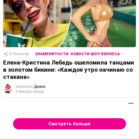
0
Репостов
ЗНАМЕНИТОСТИ
НОВОСТИ ШОУ-БИЗНЕСА
Елена-Кристина Лебедь ошеломила танцами
в золотом бикини: «Каждое утро начинаю со
стакана»
Написала
Диана
3 месяца назад
П
Смотреть больше