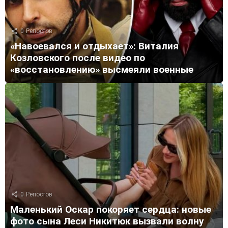
0
Репостов
«Навоевался и отдыхает»: Виталия
Козловского после видео по
«восстановлению» высмеяли военные
0
Репостов
Маленький Оскар покоряет сердца: новые
фото сына Леси Никитюк вызвали волну