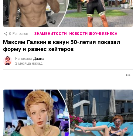
0
Репостов
ЗНАМЕНИТОСТИ
НОВОСТИ ШОУ-БИЗНЕСА
Максим Галкин в канун 50-летия показал
форму и разнес хейтеров
Написала
Диана
2 месяца назад
П