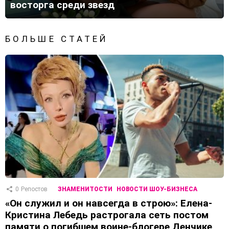
восторга среди звезд
БОЛЬШЕ СТАТЕЙ
0
Репостов
ЗНАМЕНИТОСТИ
НОВОСТИ ШОУ-БИЗНЕСА
«Он служил и он навсегда в строю»: Елена-
Кристина Лебедь растрогала сеть постом
памяти о погибшем воине-блогере Денчике