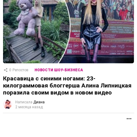
0
Репостов
НОВОСТИ ШОУ-БИЗНЕСА
Красавица с синими ногами: 23-
килограммовая блоггерша Алина Липницкая
поразила своим видом в новом видео
Написала
Диана
2 месяца назад
П