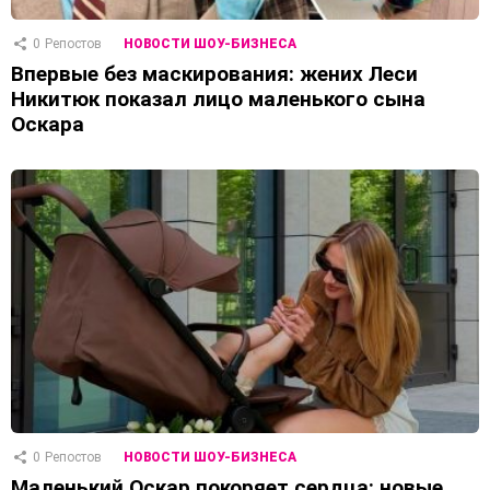
0
Репостов
НОВОСТИ ШОУ-БИЗНЕСА
Впервые без маскирования: жених Леси
Никитюк показал лицо маленького сына
Оскара
0
Репостов
НОВОСТИ ШОУ-БИЗНЕСА
Маленький Оскар покоряет сердца: новые