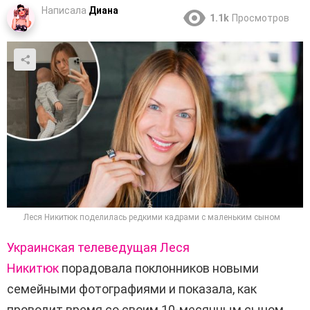
Написала
Диана
1.1k
Просмотров
Леся Никитюк поделилась редкими кадрами с маленьким сыном
Украинская телеведущая
Леся
Никитюк
порадовала поклонников новыми
семейными фотографиями и показала, как
проводит время со своим 10-месячным сыном