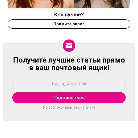
Кто лучше?
Примите опрос
Получите лучшие статьи прямо
NEWSLETTER
в ваш почтовый ящик!
Адрес
Email:
Не беспокойтесь, это не спам!