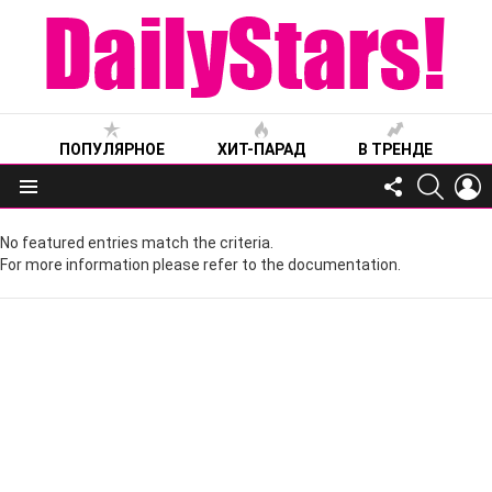
ПОПУЛЯРНОЕ
ХИТ-ПАРАД
В ТРЕНДЕ
FOLLOW
SEARC
L
US
Меню
No featured entries match the criteria.
For more information please refer to the documentation.