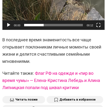
00:00
00:12
В последнее время знаменитость все чаще
открывает поклонникам личные моменты своей
жизни и делится счастливыми семейными
мгновениями.
Читайте также:
Флаг РФ на одежде и «пир во
время чумы» — Елена-Кристина Лебедь и Алина
Липницкая попали под шквал критики
Читать позже
Добавить в избранное