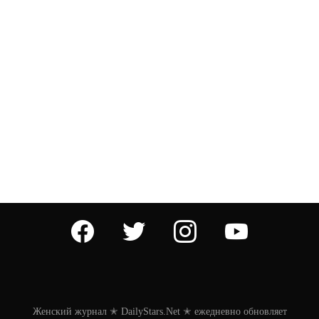
facebook
twitter
instagram
youtube
Женский журнал ✭ DailyStars.Net ✭ ежедневно обновляет