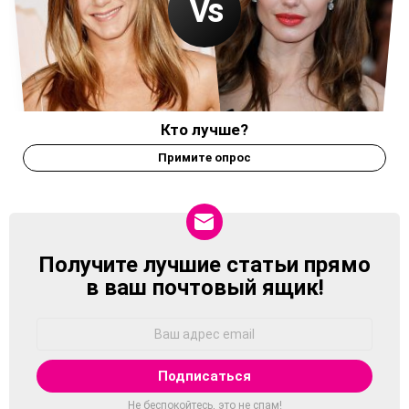
Кто лучше?
Примите опрос
Получите лучшие статьи прямо
NEWSLETTER
в ваш почтовый ящик!
Адрес
Email:
Не беспокойтесь, это не спам!