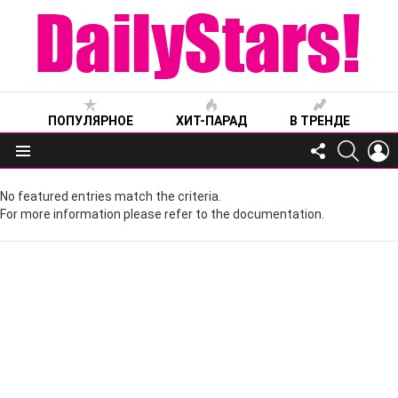
ПОПУЛЯРНОЕ
ХИТ-ПАРАД
В ТРЕНДЕ
FOLLOW
SEARC
L
US
Меню
No featured entries match the criteria.
For more information please refer to the documentation.