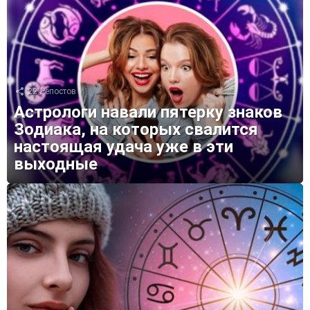
22
Репостов
Астрологи навали пятерку знаков
Зодиака, на которых свалится
настоящая удача уже в эти
выходные