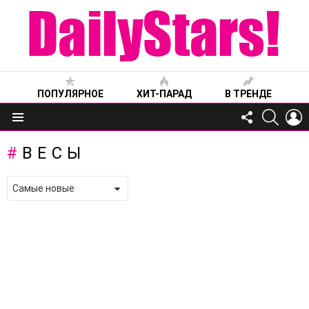
ПОПУЛЯРНОЕ
ХИТ-ПАРАД
В ТРЕНДЕ
FOLLOW
SEARC
L
US
Меню
ВЕСЫ