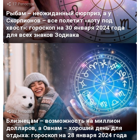
17
Репостов
Рыбам – неожиданный сюрприз, а у
Скорпионов – все полетит «коту под
хвост»: гороскоп на 30 января 2024 года
для всех знаков Зодиака
22
Репостов
Близнецам – возможность на миллион
долларов, а Овнам – хороший день для
отдыха: гороскоп на 28 января 2024 года