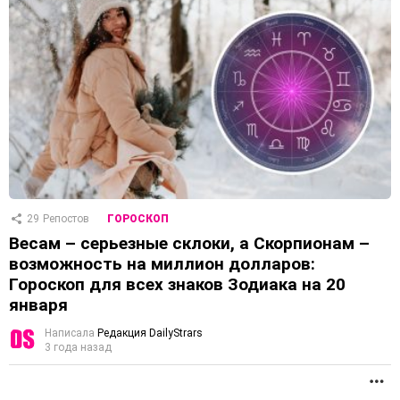
29
Репостов
ГОРОСКОП
Весам – серьезные склоки, а Скорпионам –
возможность на миллион долларов:
Гороскоп для всех знаков Зодиака на 20
января
Написала
Редакция DailyStrars
3 года назад
П