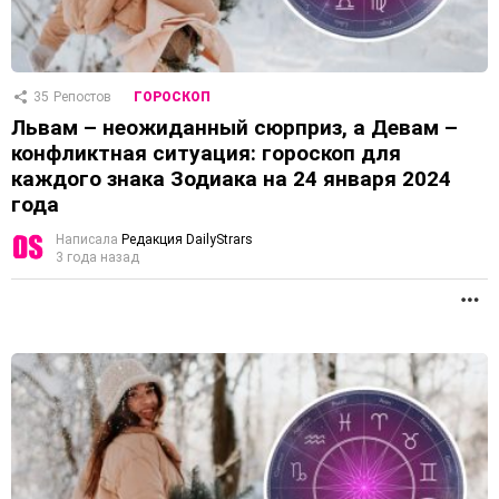
35
Репостов
ГОРОСКОП
Львам – неожиданный сюрприз, а Девам –
конфликтная ситуация: гороскоп для
каждого знака Зодиака на 24 января 2024
года
Написала
Редакция DailyStrars
3 года назад
П