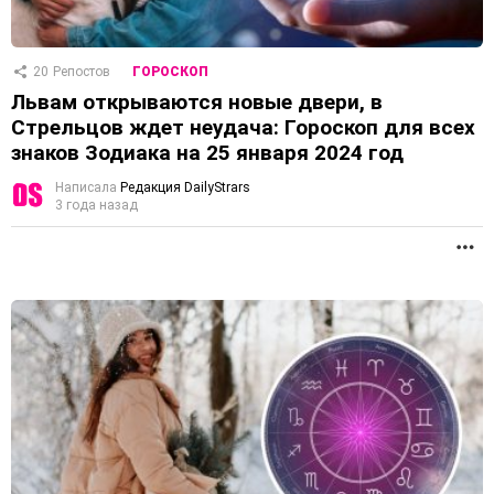
20
Репостов
ГОРОСКОП
Львам открываются новые двери, в
Стрельцов ждет неудача: Гороскоп для всех
знаков Зодиака на 25 января 2024 год
Написала
Редакция DailyStrars
3 года назад
П