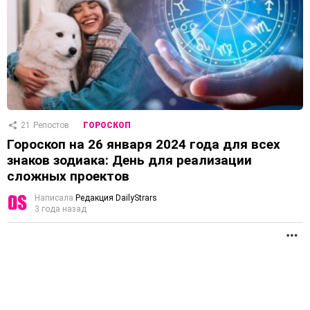
21
Репостов
ГОРОСКОП
Гороскоп на 26 января 2024 года для всех
знаков зодиака: День для реализации
сложных проектов
Написала
Редакция DailyStrars
3 года назад
П