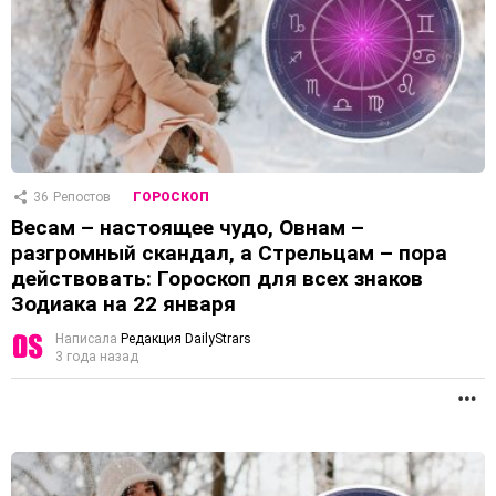
36
Репостов
ГОРОСКОП
Весам – настоящее чудо, Овнам –
разгромный скандал, а Стрельцам – пора
действовать: Гороскоп для всех знаков
Зодиака на 22 января
Написала
Редакция DailyStrars
3 года назад
П