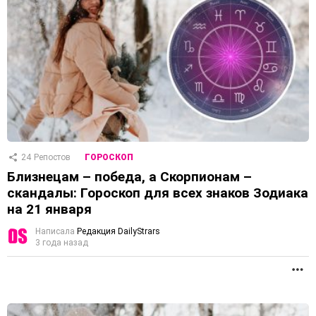
24
Репостов
ГОРОСКОП
Близнецам – победа, а Скорпионам –
скандалы: Гороскоп для всех знаков Зодиака
на 21 января
Написала
Редакция DailyStrars
3 года назад
П