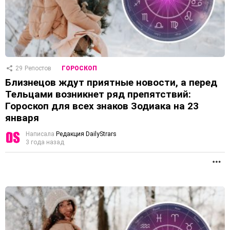
29
Репостов
ГОРОСКОП
Близнецов ждут приятные новости, а перед
Тельцами возникнет ряд препятствий:
Гороскоп для всех знаков Зодиака на 23
января
Написала
Редакция DailyStrars
3 года назад
П