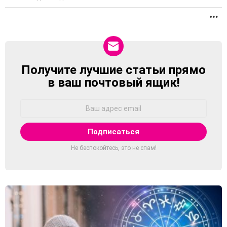
П
Получите лучшие статьи прямо
NEWSLETTER
в ваш почтовый ящик!
Адрес
Email:
Не беспокойтесь, это не спам!