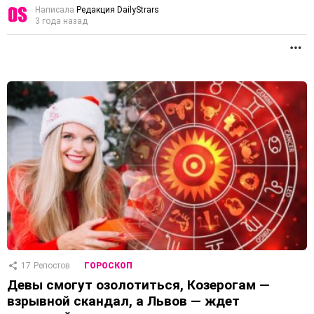
Написала
Редакция DailyStrars
3 года назад
П
17
Репостов
ГОРОСКОП
Девы смогут озолотиться, Козерогам —
взрывной скандал, а Львов — ждет