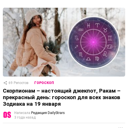
69
Репостов
ГОРОСКОП
Скорпионам – настоящий джекпот, Ракам –
прекрасный день: гороскоп для всех знаков
Зодиака на 19 января
Написала
Редакция DailyStrars
3 года назад
П