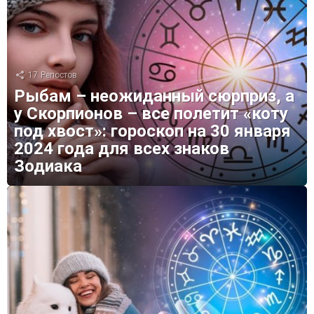
17
Репостов
Рыбам – неожиданный сюрприз, а
у Скорпионов – все полетит «коту
под хвост»: гороскоп на 30 января
2024 года для всех знаков
Зодиака