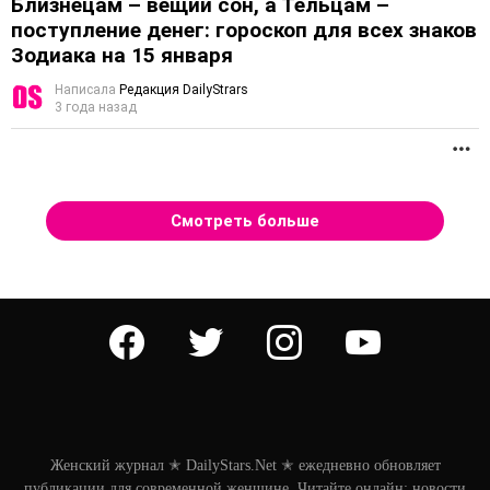
Близнецам – вещий сон, а Тельцам –
поступление денег: гороскоп для всех знаков
Зодиака на 15 января
Написала
Редакция DailyStrars
3 года назад
П
Смотреть больше
facebook
twitter
instagram
youtube
Женский журнал ✭ DailyStars.Net ✭ ежедневно обновляет
публикации для современной женщине. Читайте онлайн: новости