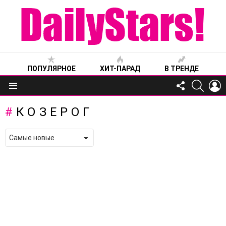
ПОПУЛЯРНОЕ
ХИТ-ПАРАД
В ТРЕНДЕ
FOLLOW
SEARC
L
US
Меню
КОЗЕРОГ