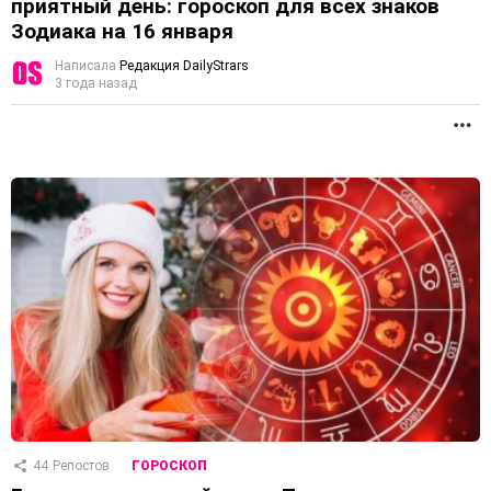
приятный день: гороскоп для всех знаков
Зодиака на 16 января
Написала
Редакция DailyStrars
3 года назад
П
44
Репостов
ГОРОСКОП