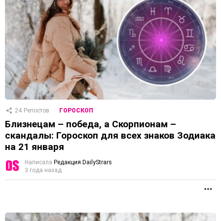
24
Репостов
ГОРОСКОП
Близнецам – победа, а Скорпионам –
скандалы: Гороскоп для всех знаков Зодиака
на 21 января
Написала
Редакция DailyStrars
3 года назад
П