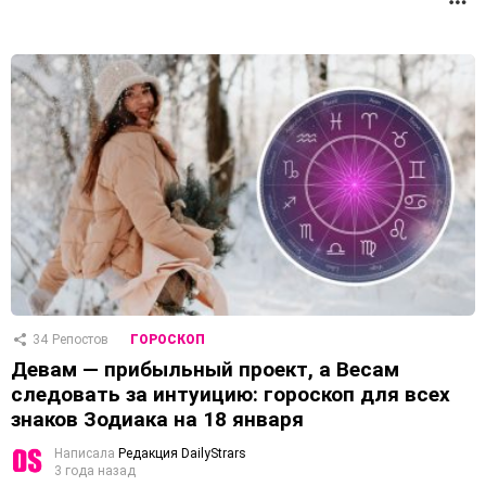
П
34
Репостов
ГОРОСКОП
Девам — прибыльный проект, а Весам
следовать за интуицию: гороскоп для всех
знаков Зодиака на 18 января
Написала
Редакция DailyStrars
3 года назад