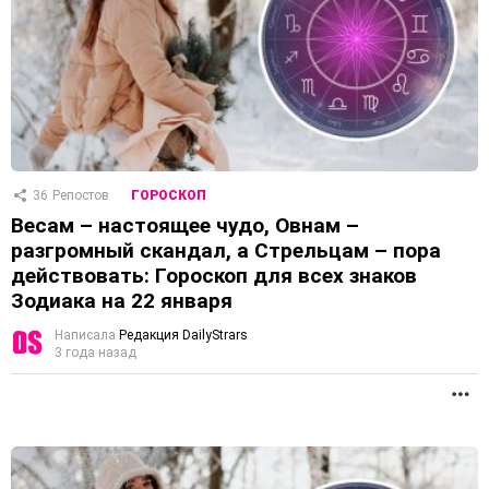
36
Репостов
ГОРОСКОП
Весам – настоящее чудо, Овнам –
разгромный скандал, а Стрельцам – пора
действовать: Гороскоп для всех знаков
Зодиака на 22 января
Написала
Редакция DailyStrars
3 года назад
П