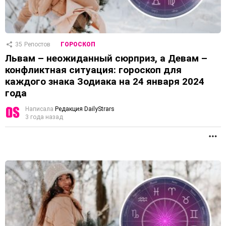
35
Репостов
ГОРОСКОП
Львам – неожиданный сюрприз, а Девам –
конфликтная ситуация: гороскоп для
каждого знака Зодиака на 24 января 2024
года
Написала
Редакция DailyStrars
3 года назад
П