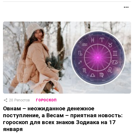
П
20
Репостов
ГОРОСКОП
Овнам – неожиданное денежное
поступление, а Весам – приятная новость:
гороскоп для всех знаков Зодиака на 17
января