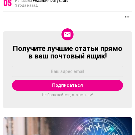
Написала
Редакция DailyStrars
3 года назад
П
Получите лучшие статьи прямо
NEWSLETTER
в ваш почтовый ящик!
Адрес
Email:
Не беспокойтесь, это не спам!