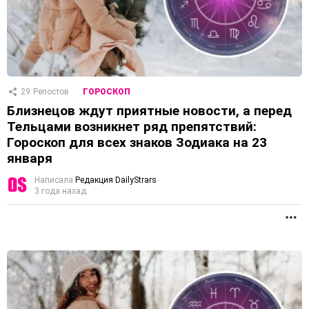
29
Репостов
ГОРОСКОП
Близнецов ждут приятные новости, а перед
Тельцами возникнет ряд препятствий:
Гороскоп для всех знаков Зодиака на 23
января
Написала
Редакция DailyStrars
3 года назад
П