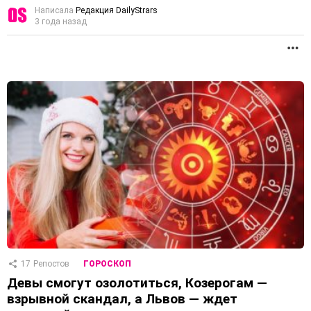
Написала
Редакция DailyStrars
3 года назад
П
17
Репостов
ГОРОСКОП
Девы смогут озолотиться, Козерогам —
взрывной скандал, а Львов — ждет