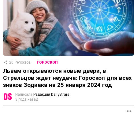
20
Репостов
ГОРОСКОП
Львам открываются новые двери, в
Стрельцов ждет неудача: Гороскоп для всех
знаков Зодиака на 25 января 2024 год
Написала
Редакция DailyStrars
3 года назад
П