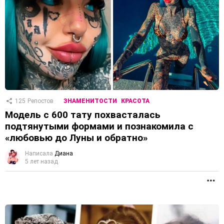
125
Репостов
ЗНАМЕНИТОСТИ
КРАСОТА
Модель с 600 тату похвасталась
подтянутыми формами и познакомила с
«любовью до Луны и обратно»
Написала
Диана
5 лет назад
П