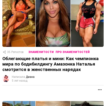
35
Репостов
ЗНАМЕНИТОСТИ
ПРО ЗНАМЕНИТОСТЕЙ
Облегающие платья и мини: Как чемпионка
мира по бодибилдингу Амазонка Наталья
смотрится в женственных нарядах
Написала
Диана
5 лет назад
П