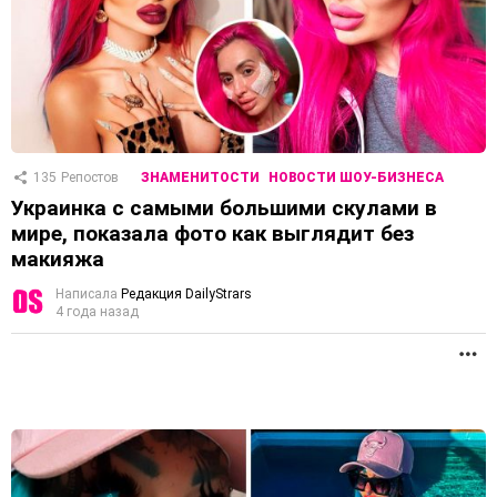
135
Репостов
ЗНАМЕНИТОСТИ
НОВОСТИ ШОУ-БИЗНЕСА
Украинка с самыми большими скулами в
мире, показала фото как выглядит без
макияжа
Написала
Редакция DailyStrars
4 года назад
П