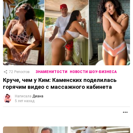
72
Репостов
ЗНАМЕНИТОСТИ
НОВОСТИ ШОУ-БИЗНЕСА
Круче, чем у Ким: Каменских поделилась
горячим видео с массажного кабинета
Написала
Диана
5 лет назад
П