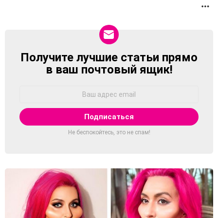
П
Получите лучшие статьи прямо
NEWSLETTER
в ваш почтовый ящик!
Адрес
Email:
Не беспокойтесь, это не спам!