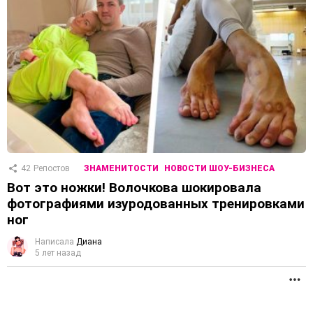
42
Репостов
ЗНАМЕНИТОСТИ
НОВОСТИ ШОУ-БИЗНЕСА
Вот это ножки! Волочкова шокировала
фотографиями изуродованных тренировками
ног
Написала
Диана
5 лет назад
П