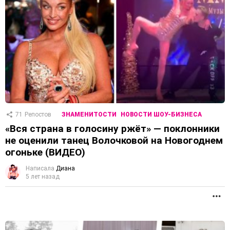
71
Репостов
ЗНАМЕНИТОСТИ
НОВОСТИ ШОУ-БИЗНЕСА
«Вся страна в голосину ржёт» — поклонники
не оценили танец Волочковой на Новогоднем
огоньке (ВИДЕО)
Написала
Диана
5 лет назад
П