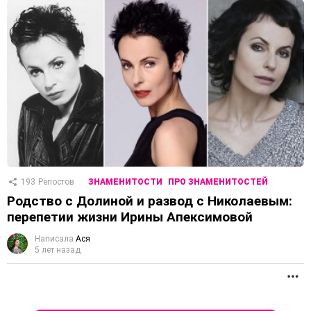
193
Репостов
ЗНАМЕНИТОСТИ
ПРО ЗНАМЕНИТОСТЕЙ
Родство с Долиной и развод с Николаевым:
перепетии жизни Ирины Апексимовой
Написала
Ася
5 лет назад
П