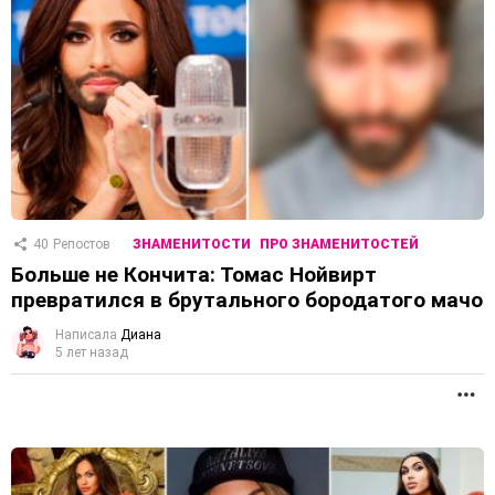
40
Репостов
ЗНАМЕНИТОСТИ
ПРО ЗНАМЕНИТОСТЕЙ
Больше не Кончита: Томас Нойвирт
превратился в брутального бородатого мачо
Написала
Диана
5 лет назад
П