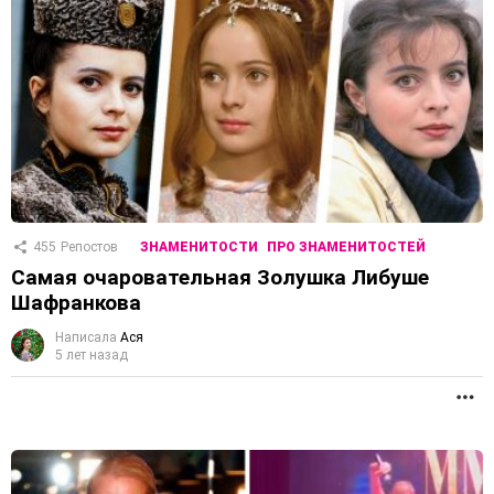
455
Репостов
ЗНАМЕНИТОСТИ
ПРО ЗНАМЕНИТОСТЕЙ
Самая очаровательная Золушка Либуше
Шафранкова
Написала
Ася
5 лет назад
П