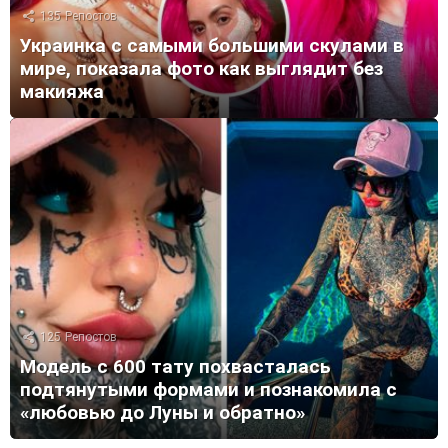
135
Репостов
Украинка с самыми большими скулами в
мире, показала фото как выглядит без
макияжа
125
Репостов
Модель с 600 тату похвасталась
подтянутыми формами и познакомила с
«любовью до Луны и обратно»