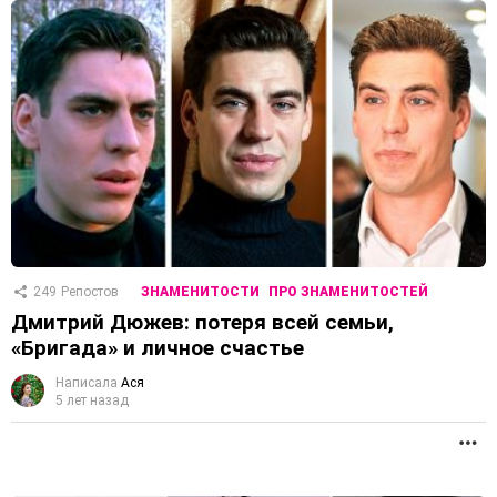
249
Репостов
ЗНАМЕНИТОСТИ
ПРО ЗНАМЕНИТОСТЕЙ
Дмитрий Дюжев: потеря всей семьи,
«Бригада» и личное счастье
Написала
Ася
5 лет назад
П