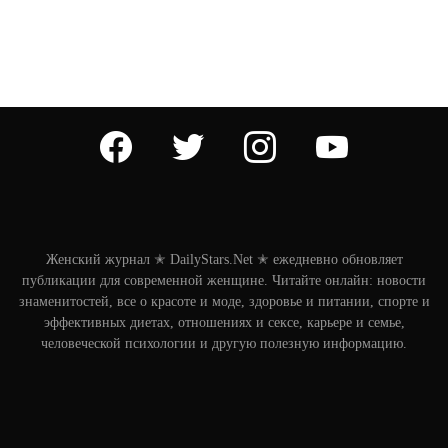
facebook
twitter
instagram
youtube
Женский журнал ✭ DailyStars.Net ✭ ежедневно обновляет
публикации для современной женщине. Читайте онлайн: новости
знаменитостей, все о красоте и моде, здоровье и питании, спорте и
эффективных диетах, отношениях и сексе, карьере и семье,
человеческой психологии и другую полезную информацию.