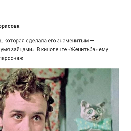
орисова
ль, которая сделала его знаменитым —
вумя зайцами». В киноленте «Женитьба» ему
персонаж.