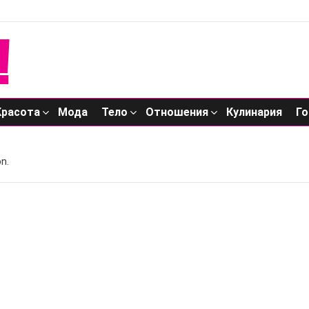
Красота
Мода
Тело
Отношения
Кулинария
Го
n.