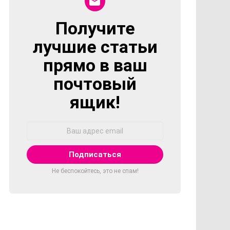
Получите
NEWSLETTER
лучшие статьи
прямо в ваш
почтовый
ящик!
Адрес
Email:
Не беспокойтесь, это не спам!