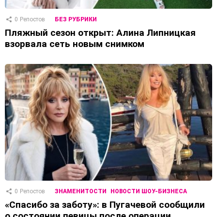
0
Репостов
БЕЗ РУБРИКИ
Пляжный сезон открыт: Алина Липницкая
взорвала сеть новым снимком
0
Репостов
ЗНАМЕНИТОСТИ
НОВОСТИ ШОУ-БИЗНЕСА
«Спасибо за заботу»: в Пугачевой сообщили
о состоянии певицы после операции