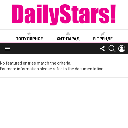
ПОПУЛЯРНОЕ
ХИТ-ПАРАД
В ТРЕНДЕ
FOLLOW
SEARC
L
US
Меню
No featured entries match the criteria.
For more information please refer to the documentation.