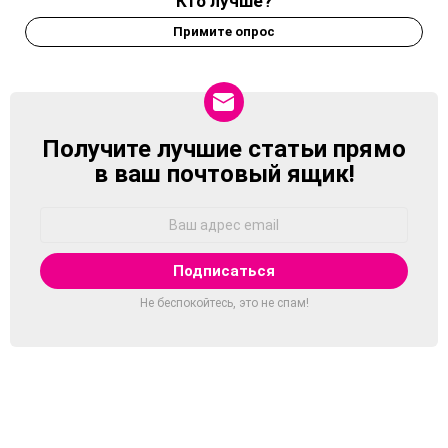
Кто лучше?
Примите опрос
Получите лучшие статьи прямо
NEWSLETTER
в ваш почтовый ящик!
Адрес
Email:
Не беспокойтесь, это не спам!