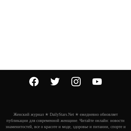
facebook
twitter
instagram
youtube
Женский журнал ✭ DailyStars.Net ✭ ежедневно обновляет
публикации для современной женщине. Читайте онлайн: новости
знаменитостей, все о красоте и моде, здоровье и питании, спорте и