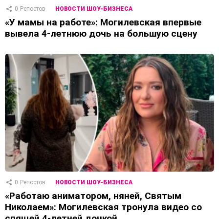
0
Репостов
НОВОСТИ ШОУ-БИЗНЕСА
«У мамы на работе»: Могилевская впервые
вывела 4-летнюю дочь на большую сцену
0
Репостов
НОВОСТИ ШОУ-БИЗНЕСА
«Работаю аниматором, няней, Святым
Николаем»: Могилевская тронула видео со
спящей 4-летней дочкой