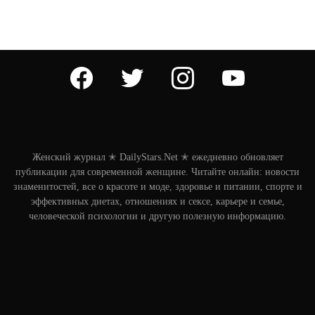
facebook
twitter
instagram
youtube
Женский журнал ✭ DailyStars.Net ✭ ежедневно обновляет
публикации для современной женщине. Читайте онлайн: новости
знаменитостей, все о красоте и моде, здоровье и питании, спорте и
эффективных диетах, отношениях и сексе, карьере и семье,
человеческой психологии и другую полезную информацию.