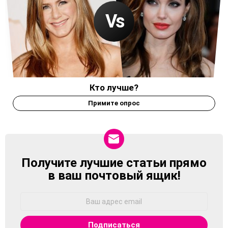
Кто лучше?
Примите опрос
Получите лучшие статьи прямо
NEWSLETTER
в ваш почтовый ящик!
Адрес
Email: