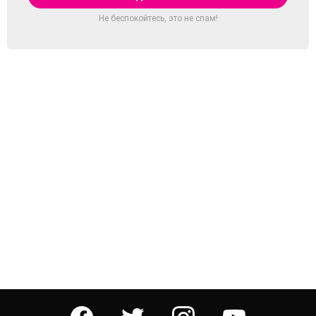
Не беспокойтесь, это не спам!
facebook
twitter
instagram
youtube