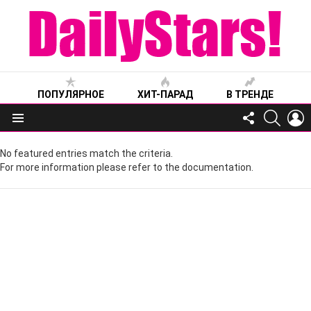
ПОПУЛЯРНОЕ
ХИТ-ПАРАД
В ТРЕНДЕ
FOLLOW
SEARC
L
US
Меню
No featured entries match the criteria.
For more information please refer to the documentation.