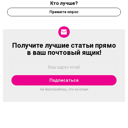
Кто лучше?
Примите опрос
Получите лучшие статьи прямо
NEWSLETTER
в ваш почтовый ящик!
Адрес
Email:
Не беспокойтесь, это не спам!