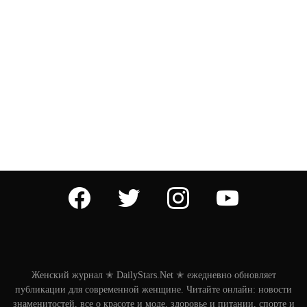
facebook
twitter
instagram
youtube
Женский журнал ✭ DailyStars.Net ✭ ежедневно обновляет
публикации для современной женщине. Читайте онлайн: новости
знаменитостей, все о красоте и моде, здоровье и питании, спорте и