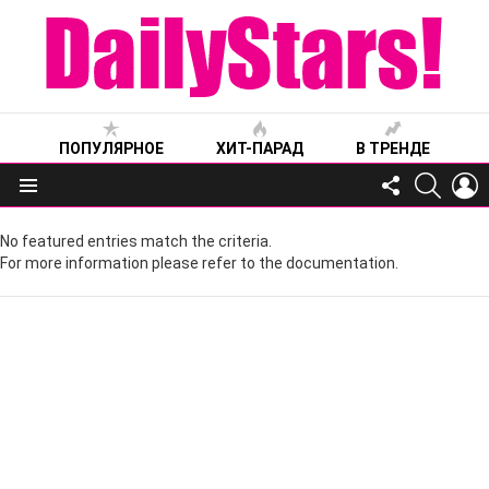
ПОПУЛЯРНОЕ
ХИТ-ПАРАД
В ТРЕНДЕ
FOLLOW
SEARC
L
US
Меню
No featured entries match the criteria.
For more information please refer to the documentation.