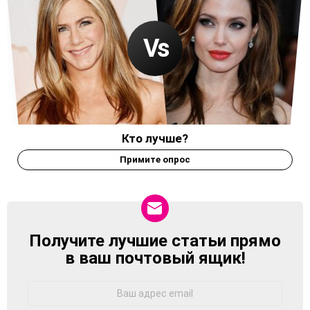
Кто лучше?
Примите опрос
Получите лучшие статьи прямо
NEWSLETTER
в ваш почтовый ящик!
Адрес
Email: