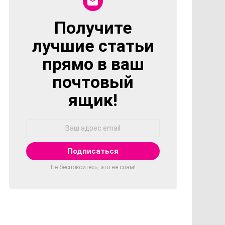
Получите
NEWSLETTER
лучшие статьи
прямо в ваш
почтовый
ящик!
Адрес
Email:
Не беспокойтесь, это не спам!