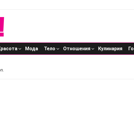
Красота
Мода
Тело
Отношения
Кулинария
Го
n.