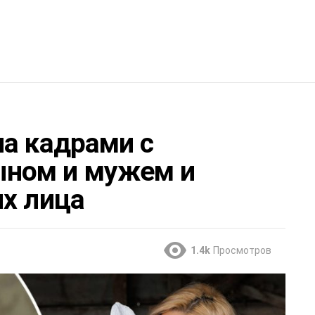
ла кадрами с
ном и мужем и
их лица
1.4k
Просмотров