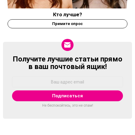
Кто лучше?
Примите опрос
Получите лучшие статьи прямо
NEWSLETTER
в ваш почтовый ящик!
Адрес
Email:
Не беспокойтесь, это не спам!