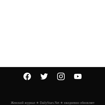
facebook
twitter
instagram
youtube
Женский журнал ✭ DailyStars.Net ✭ ежедневно обновляет