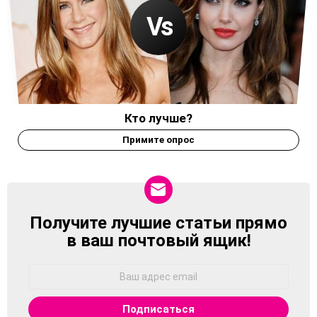
Кто лучше?
Примите опрос
Получите лучшие статьи прямо
NEWSLETTER
в ваш почтовый ящик!
Адрес
Email: