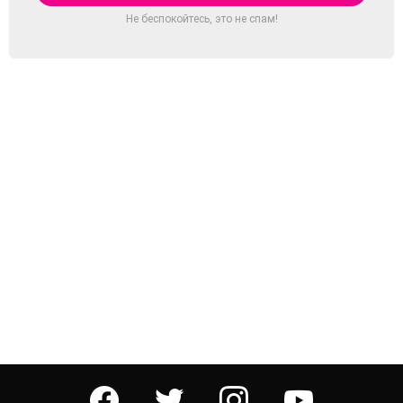
Не беспокойтесь, это не спам!
facebook
twitter
instagram
youtube