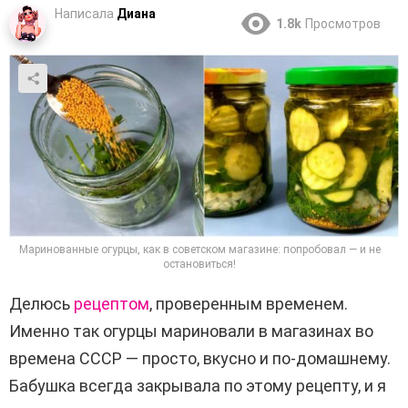
Написала
Диана
1.8k
Просмотров
Маринованные огурцы, как в советском магазине: попробовал — и не
остановиться!
Делюсь
рецептом
, проверенным временем.
Именно так огурцы мариновали в магазинах во
времена СССР — просто, вкусно и по-домашнему.
Бабушка всегда закрывала по этому рецепту, и я