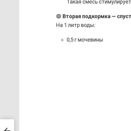
Такая смесь стимулирует 
🟢
Вторая подкормка — спуст
На 1 литр воды:
0,5 г мочевины
и!