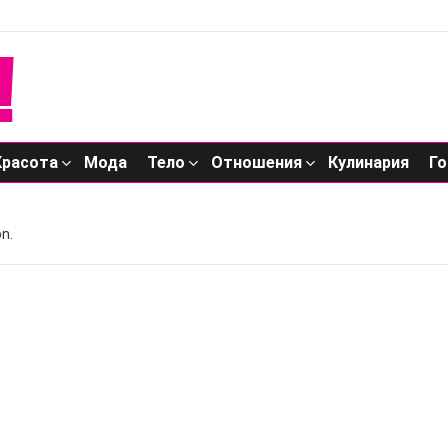
Красота
Мода
Тело
Отношения
Кулинария
Го
n.