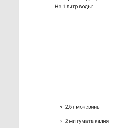
На 1 литр воды:
2,5 г мочевины
2 мл гумата калия