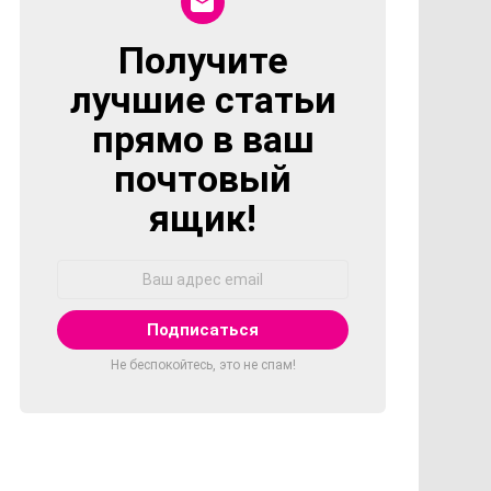
Получите
NEWSLETTER
лучшие статьи
прямо в ваш
почтовый
ящик!
Адрес
Email:
Не беспокойтесь, это не спам!