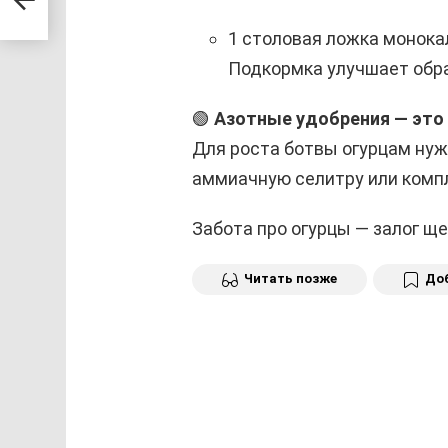
щая
1 столовая ложка монок
Подкормка улучшает обра
🟢
Азотные удобрения — это
Для роста ботвы огурцам нуж
аммиачную селитру или комп
Забота про огурцы — залог ще
Читать позже
Доб