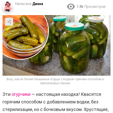
Написала
Диана
1.8k
Просмотров
Вкус, как из бочки! Квашеные огурцы с водкой горячим способом в
трёхлитровых банках
Эти
огурчики
— настоящая находка! Квасятся
горячим способом с добавлением водки, без
стерилизации, но с бочковым вкусом. Хрустящие,