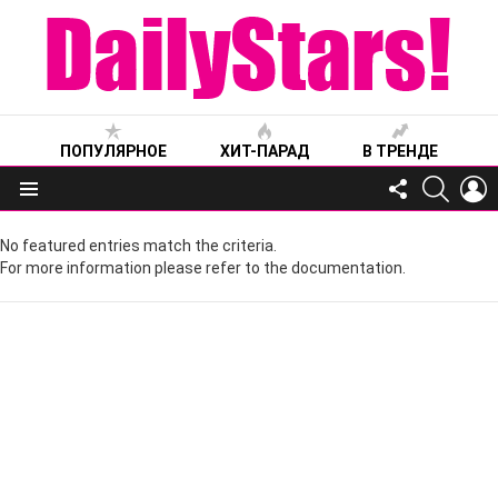
ПОПУЛЯРНОЕ
ХИТ-ПАРАД
В ТРЕНДЕ
FOLLOW
SEARC
L
US
Меню
No featured entries match the criteria.
For more information please refer to the documentation.