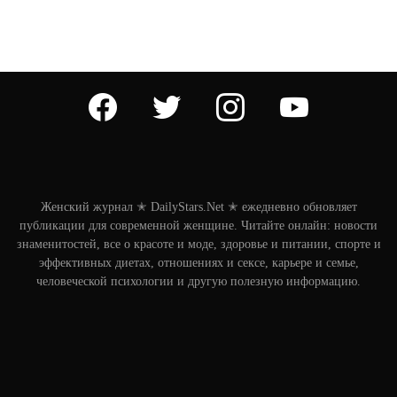
facebook
twitter
instagram
youtube
Женский журнал ✭ DailyStars.Net ✭ ежедневно обновляет
публикации для современной женщине. Читайте онлайн: новости
знаменитостей, все о красоте и моде, здоровье и питании, спорте и
эффективных диетах, отношениях и сексе, карьере и семье,
человеческой психологии и другую полезную информацию.